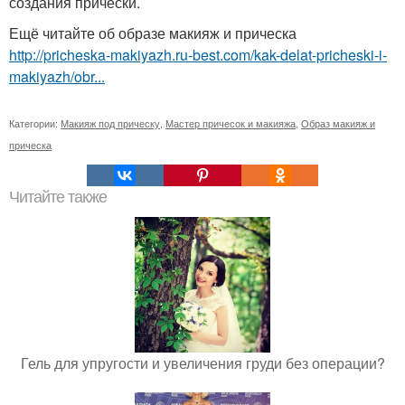
создания прически.
Ещё читайте об образе макияж и прическа
http://pricheska-makiyazh.ru-best.com/kak-delat-pricheski-i-
makiyazh/obr...
Категории:
Макияж под прическу
,
Мастер причесок и макияжа
,
Образ макияж и
прическа
Читайте также
Гель для упругости и увеличения груди без операции?