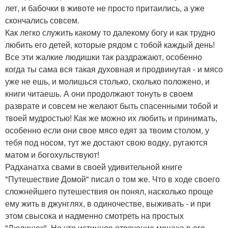
лет, и бабочки в животе не просто притаились, а уже
скончались совсем.
Как легко служить какому то далекому богу и как трудно
любить его детей, которые рядом с тобой каждый день!
Все эти жалкие людишки так раздражают, особенно
когда ты сама вся такая духовная и продвинутая - и мясо
уже не ешь, и молишься столько, сколько положено, и
книги читаешь. А они продолжают тонуть в своем
разврате и совсем не желают быть спасенными тобой и
твоей мудростью! Как же можно их любить и принимать,
особенно если они свое мясо едят за твоим столом, у
тебя под носом, тут же достают свою водку, ругаются
матом и богохульствуют!
Радханатха свами в своей удивительной книге
"Путешествие Домой" писал о том же. Что в ходе своего
сложнейшего путешествия он понял, насколько проще
ему жить в джунглях, в одиночестве, выживать - и при
этом свысока и надменно смотреть на простых
"Людишек". Но что истинное отречение монаха в его