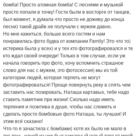
бомба! Просто атомная бомба! С песнями и музыкой
просто попали в точку! Гости были в восторге от танцев,
был момент, я думала что просто не доживу до конца
песни) такой драйв не получали с мужем давно.
Но мне кажиться, больше всего гостям и нам
понравилась фото будка от компании Family! Это что то)
истерика была у всех) и у тех кто фотографировался и те
кто ждал своей очереди! Только в том случае, если уж
начала говорить про фото, хочу вспомнить страшное
слово для нас с мужем, это фотосессия) мы из той
категории людей, которая терпеть не могут
фотографироваться! Проще повернуть реку в спять чем
заставить нас позировать, Наташа картавых, тебе надо
ставить памятник при жизни! Сколько надо иметь
терпения и позитива в душе, чтобы нас сломить и
сделать просто бомбовые фото Наташа, ты лучшая! И
этим всё сказано!
Что-то я зачастила с бомбами) хотя их было не мало в
тот день, одной из них был шикарный голый торт от моей