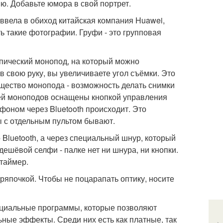
ю. Добавьте юмора в свой портрет.
 ввела в обиход китайская компания Huawei,
ь такие фотографии. Груфи - это групповая
опический монопод, на который можно
в свою руку, вы увеличиваете угол съёмки. Это
щество монопода - возможность делать снимки
лей моноподов оснащены кнопкой управления
фоном через Bluetooth происходит. Это
ы с отдельным пультом бывают.
Bluetooth, а через специальный шнур, который
ешёвой селфи - палке нет ни шнура, ни кнопки.
 таймер.
тряпочкой. Чтобы не поцарапать оптику, носите
пециальные программы, которые позволяют
ные эффекты. Среди них есть как платные, так