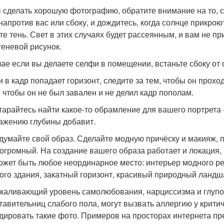
 сделать хорошую фотографию, обратите внимание на то, с 
напротив вас или сбоку, и дождитесь, когда солнце прикрою
те тень. Свет в этих случаях будет рассеянным, и вам не 
теневой рисунок.
чае если вы делаете селфи в помещении, встаньте сбоку от 
ли в кадр попадает горизонт, следите за тем, чтобы он прох
, чтобы он не был завален и не делил кадр пополам.
старайтесь найти какое-то обрамление для вашего портрета 
ажению глубины добавит.
одумайте свой образ. Сделайте модную причёску и макияж, 
 огромный. На создание вашего образа работает и локация, 
ожет быть любое неординарное место: интерьер модного ре
ого здания, закатный горизонт, красивый природный ландша
шкаливающий уровень самолюбования, нарциссизма и глупо
тавительниц слабого пола, могут вызвать аллергию у крит
дировать такие фото. Примеров на просторах интернета п