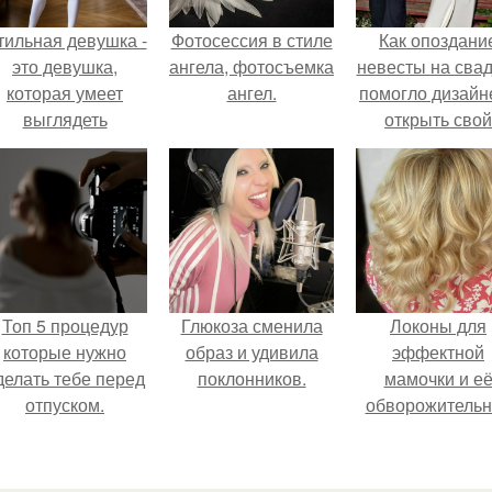
тильная девушка -
Фотосессия в стиле
Как опоздани
это девушка,
ангела, фотосъемка
невесты на сва
которая умеет
ангел.
помогло дизайн
выглядеть
открыть свой
привлекательно и
бренд.
легантно в любои
ситуации.
Топ 5 процедур
Глюкоза сменила
Локоны для
которые нужно
образ и удивила
эффектной
делать тебе перед
поклонников.
мамочки и е
отпуском.
обворожительн
дочурки.