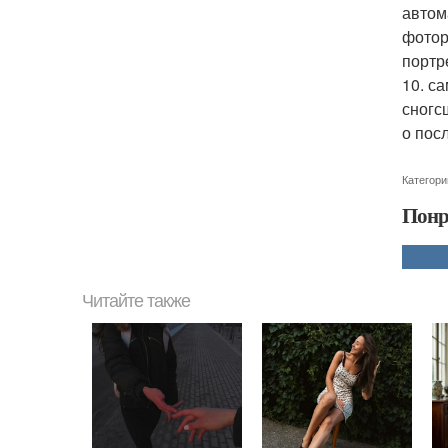
автом
фотор
портр
10. с
сногс
о пос
Категори
Понр
Читайте также