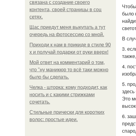
связана с создание своего
Чтобы
контента, своей страницы в соц
было 
сетях.
найди
Щас приедут меня выкупать а тут
свето
очередь на фотосессию со мной.
В слу
Приходи к нам в прикиде в стиле 90
3. ес
х и получай подарки от руки вверх!
также
Мой ответ на комментарий о том,
4. по
что "ну маникюр то всё таки можно
изобр
было бы сделать.
5. пр
Челка - шторка: кому подходит, как
здесь
носить и с какими стрижками
Это м
сочетать.
высок
Стильные прически для коротких
6. за
волос: простые идеи.
предс
спаро