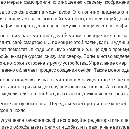
ство меры и самоирония по отношению к своему изображени
лед за селфи входит в моду груфи. Это понятие придумала и
ая продвигает на рынок свой смартфон, позволяющий делат
рафия, которая делается по тому же принципу, что и селфи.
чае если у вас смартфон другой марки, приобретите телеск
епить свой смартфон. С помощью этой палки, как бы удлини
лит поместить в кадр большую компанию. Ещё одно преиму
еобычным ракурсом, снизу или сверху. Большинство моде
ой, которая встроена в ручку устройства. Управление смарт
твенно облегчает процесс создания селфи. Также монопод
оторых моделях связь со смартфоном осуществляется не по 
 вставить в разъём для наушников в смартфоне. А в самой д
й модели, для того чтобы сделать фото, нужно использовать
регите линзу объектива. Перед съёмкой протрите её мягкой 
фон в чехле.
я улучшения качества селфи используйте редакторы или с
тивно обрабатывать снимки и добавлять различные визуаль