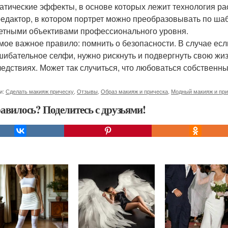
атические эффекты, в основе которых лежит технология ра
едактор, в котором портрет можно преобразовывать по ша
етными объективами профессионального уровня.
амое важное правило: помнить о безопасности. В случае есл
шибательное селфи, нужно рискнуть и подвергнуть свою жиз
ледствиях. Может так случиться, что любоваться собственн
и:
Сделать макияж прическу
,
Отзывы
,
Образ макияж и прическа
,
Модный макияж и при
авилось? Поделитесь с друзьями!