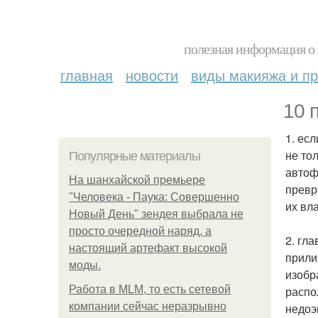
полезная информация о 
главная
новости
виды макияжа и пр
10 
1. ес
не то
Популярные материалы
автоф
На шанхайской премьере
превр
"Человека - Паука: Совершенно
их вл
Новый День" зендея выбрала не
просто очередной наряд, а
2. гл
настоящий артефакт высокой
прили
моды.
изобр
Работа в MLM, то есть сетевой
распо
компании сейчас неразрывно
недоэ