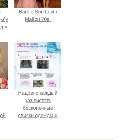
е
Barbie Sun Lovin
дьбу
Malibu 70s.
еру
Надоело каждый
раз листать
ё
бесконечные
ой
списки одежды и
заново собирать
любимый лук по
кусочкам?