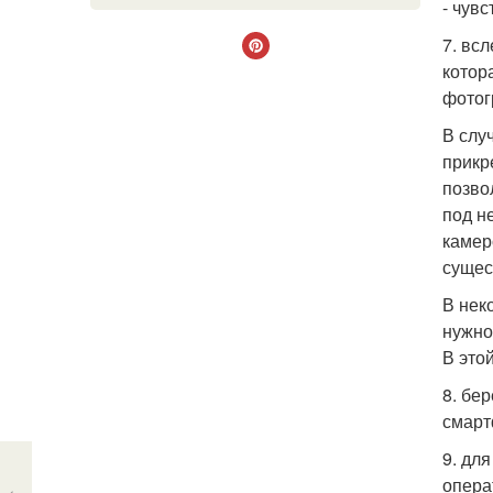
- чув
7. вс
котор
фотог
В слу
прикр
позво
под н
камер
сущес
В нек
нужно
В это
8. бе
смарт
9. дл
опера