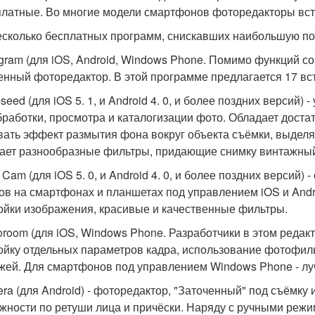
платные. Во многие модели смартфонов фоторедакторы вс
есколько бесплатных программ, снискавших наибольшую по
tagram (для iOS, Android, Windows Phone. Помимо функций со
енный фоторедактор. В этой программе предлагается 17 в
pseed (для iOS 5. 1, и Android 4. 0, и более поздних верси
бработки, просмотра и каталогизации фото. Обладает дост
вать эффект размытия фона вокруг объекта съёмки, выделя
ает разнообразные фильтры, придающие снимку винтажный
 Cam (для iOS 5. 0, и Android 4. 0, и более поздних версий
ов на смартфонах и планшетах под управлением iOS и Andr
ойки изображения, красивые и качественные фильтры.
toroom (для iOS, Windows Phone. Разработчики в этом реда
ойку отдельных параметров кадра, использование фотофиль
жей. Для смартфонов под управлением Windows Phone - л
era (для Android) - фоторедактор, "Заточенный" под съёмк
жности по ретуши лица и причёски. Наряду с ручными реж