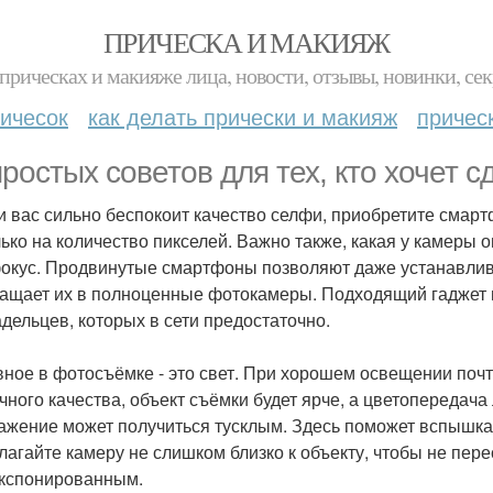
ПРИЧЕСКА И МАКИЯЖ
прическах и макияже лица, новости, отзывы, новинки, сек
ичесок
как делать прически и макияж
причес
простых советов для тех, кто хочет 
ли вас сильно беспокоит качество селфи, приобретите сма
лько на количество пикселей. Важно также, какая у камеры о
окус. Продвинутые смартфоны позволяют даже устанавлива
ащает их в полноценные фотокамеры. Подходящий гаджет 
адельцев, которых в сети предостаточно.
авное в фотосъёмке - это свет. При хорошем освещении по
чного качества, объект съёмки будет ярче, а цветопередача 
ажение может получиться тусклым. Здесь поможет вспышка,
лагайте камеру не слишком близко к объекту, чтобы не пере
кспонированным.