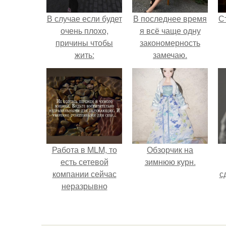
В случае если будет
В последнее время
С
очень плохо,
я всё чаще одну
причины чтобы
закономерность
жить:
замечаю.
э
Работа в MLM, то
Обзорчик на
есть сетевой
зимнюю курн.
компании сейчас
с
неразрывно
связана с создание
своего контента,
своей страницы в