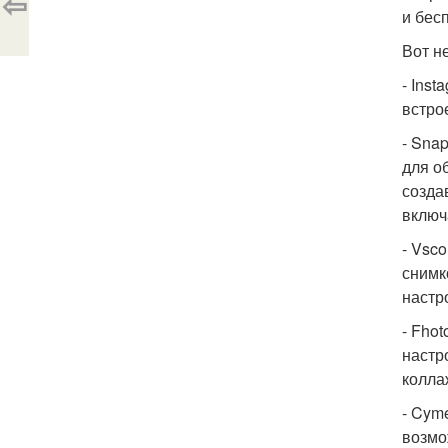
⇦
и бес
Вот н
- Ins
встро
- Sna
для о
созда
включ
- Vsco
снимк
настр
- Fho
настр
колла
- Cym
возмо