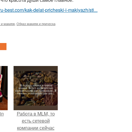
u-best.com/kak-delat-pricheski-i-makiyazh/sti...
 и макияж
,
Образ макияж и прическа
in
Работа в MLM, то
есть сетевой
компании сейчас