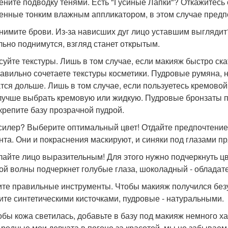
мените подводку тенями. Есть "Гусиные Лапки"? Откажитесь о
енные тонким влажным аппликатором, в этом случае предп
днимите брови. Из-за нависших дуг лицо уставшим выгляди
льно поднимутся, взгляд станет открытым.
ксуйте текстуры. Лишь в том случае, если макияж быстро ск
равильно сочетаете текстуры косметики. Пудровые румяна,
тся дольше. Лишь в том случае, если пользуетесь кремово
лучше выбрать кремовую или жидкую. Пудровые бронзаты пр
акрепите базу прозрачной пудрой.
нсилер? Выберите оптимальный цвет! Отдайте предпочтени
нта. Они и покраснения маскируют, и синяки под глазами пр
елайте лицо выразительным! Для этого нужно подчеркнуть цв
ой волны подчеркнет голубые глаза, шоколадный - обладате
пите правильные инструменты. Чтобы макияж получился бе
ите синтетическими кисточками, пудровые - натуральными.
тобы кожа светилась, добавьте в базу под макияж немного х
 родные мои девчата в погоне за красотой, мы не забываем