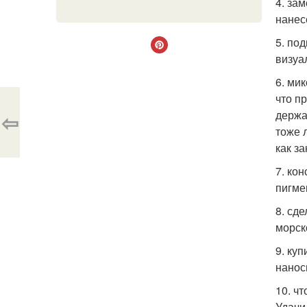
4. за
нанес
5. по
визуа
6. ми
что п
держа
⇦
тоже 
как з
7. ко
пигме
8. сд
морск
9. ку
нанос
10. ч
Удачи