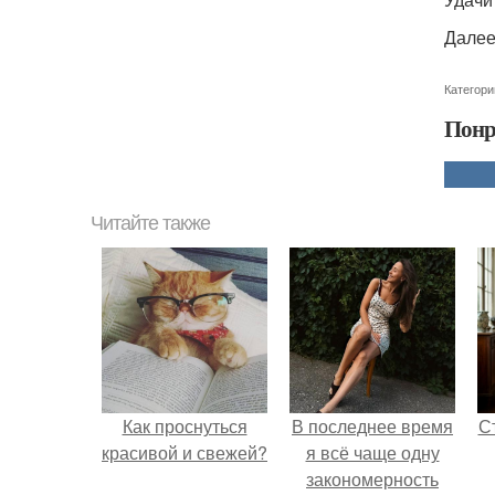
Далее
Категори
Понр
Читайте также
Как проснуться
В последнее время
С
красивой и свежей?
я всё чаще одну
закономерность