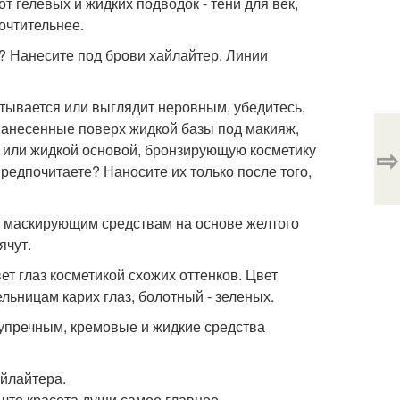
т гелевых и жидких подводок - тени для век,
очтительнее.
т? Нанесите под брови хайлайтер. Линии
атывается или выглядит неровным, убедитесь,
 нанесенные поверх жидкой базы под макияж,
й или жидкой основой, бронзирующую косметику
⇨
едпочитаете? Наносите их только после того,
е маскирующим средствам на основе желтого
ячут.
ет глаз косметикой схожих оттенков. Цвет
льницам карих глаз, болотный - зеленых.
зупречным, кремовые и жидкие средства
айлайтера.
 что красота души самое главное.