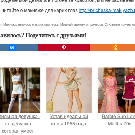
 читайте о макияже для карих глаз
http://pricheska-makiyazh.r
и:
Маникюр педикюр макияж прическа
,
Модный макияж и прическа
,
Стильные прически
авилось? Поделитесь с друзьями!
тильная девушка -
Устав идеальной
Barbie Sun Lov
это девушка,
жены 1955 года:
Malibu 70s.
которая умеет