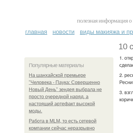
полезная информация о 
главная
новости
виды макияжа и пр
10 
1. от
сдела
Популярные материалы
2. ре
На шанхайской премьере
Ресни
"Человека - Паука: Совершенно
Новый День" зендея выбрала не
3. вз
просто очередной наряд, а
коричн
настоящий артефакт высокой
моды.
Работа в MLM, то есть сетевой
компании сейчас неразрывно