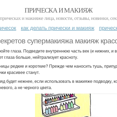
ПРИЧЕСКА И МАКИЯЖ
прическах и макияже лица, новости, отзывы, новинки, сек
ичесок
как делать прически и макияж
причес
секретов супермакияжа макияж красо
кройте глаза. Подведите внутреннюю часть век (и нижних, и
ет глаза больше, нейтрализует красноту.
сницы редкие и короткие? Прежде чем наносить тушь, припу
чки красивее станут.
гляд будет нежнее, если использовать в макияже подводку, 
евого, а не черного цвета.