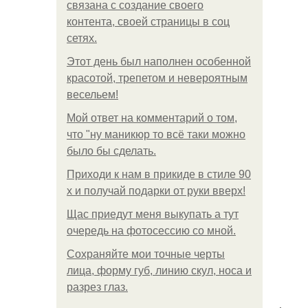
связана с создание своего
контента, своей страницы в соц
сетях.
Этот день был наполнен особенной
красотой, трепетом и невероятным
весельем!
Мой ответ на комментарий о том,
что "ну маникюр то всё таки можно
было бы сделать.
Приходи к нам в прикиде в стиле 90
х и получай подарки от руки вверх!
Щас приедут меня выкупать а тут
очередь на фотосессию со мной.
Сохраняйте мои точные черты
лица, форму губ, линию скул, носа и
разрез глаз.