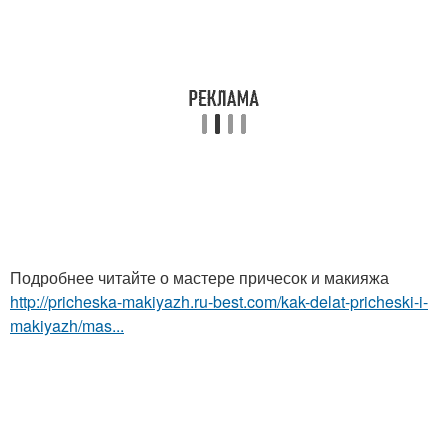
Подробнее читайте о мастере причесок и макияжа
http://pricheska-makiyazh.ru-best.com/kak-delat-pricheski-i-
makiyazh/mas...