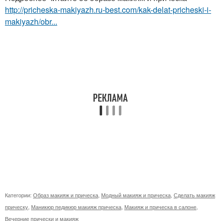
http://pricheska-makiyazh.ru-best.com/kak-delat-pricheski-i-
makiyazh/obr...
Категории:
Образ макияж и прическа
,
Модный макияж и прическа
,
Сделать макияж
прическу
,
Маникюр педикюр макияж прическа
,
Макияж и прическа в салоне
,
Вечерние прически и макияж