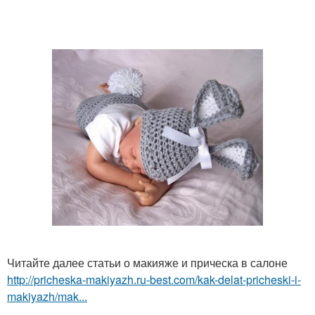
Читайте далее статьи о макияже и прическа в салоне
http://pricheska-makiyazh.ru-best.com/kak-delat-pricheski-i-
makiyazh/mak...