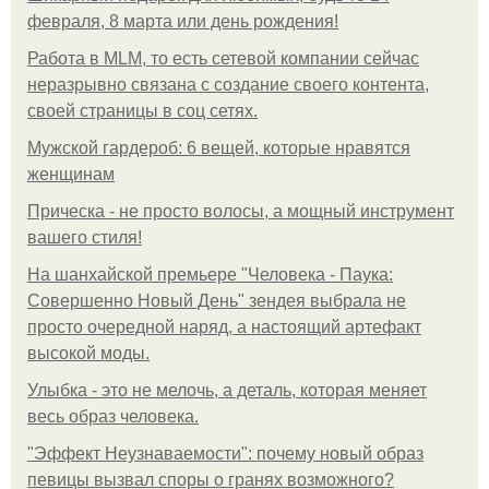
февраля, 8 марта или день рождения!
Работа в MLM, то есть сетевой компании сейчас
неразрывно связана с создание своего контента,
своей страницы в соц сетях.
Мужской гардероб: 6 вещей, которые нравятся
женщинам
Прическа - не просто волосы, а мощный инструмент
вашего стиля!
На шанхайской премьере "Человека - Паука:
Совершенно Новый День" зендея выбрала не
просто очередной наряд, а настоящий артефакт
высокой моды.
Улыбка - это не мелочь, а деталь, которая меняет
весь образ человека.
"Эффект Неузнаваемости": почему новый образ
певицы вызвал споры о гранях возможного?