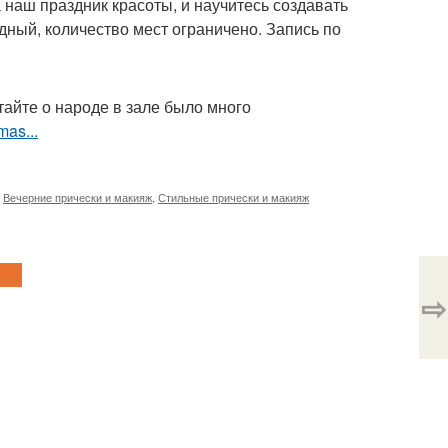
наш праздник красоты, и научитесь создавать
дный, количество мест ограничено. Запись по
тайте о народе в зале было много
mas...
,
Вечерние прически и макияж
,
Стильные прически и макияж
⇨