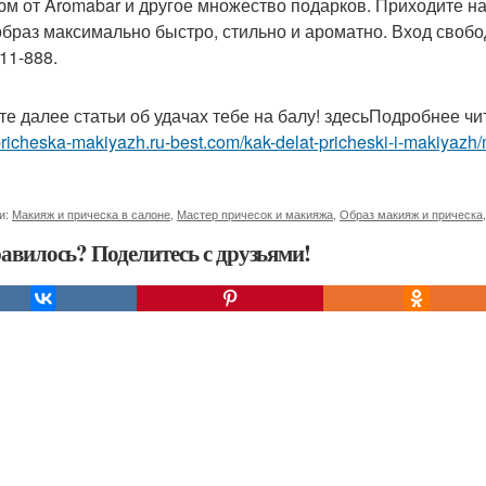
м от Aromabar и другое множество подарков. Приходите на 
образ максимально быстро, стильно и ароматно. Вход свобо
711-888.
те далее статьи об удачах тебе на балу! здесьПодробнее чи
/pricheska-makiyazh.ru-best.com/kak-delat-pricheski-i-makiyazh/
и:
Макияж и прическа в салоне
,
Мастер причесок и макияжа
,
Образ макияж и прическа
авилось? Поделитесь с друзьями!