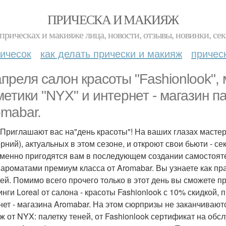
ПРИЧЕСКА И МАКИЯЖ
прическах и макияже лица, новости, отзывы, новинки, сек
ичесок
как делать прически и макияж
причес
апреля салон красоты "Fashionlook"
метики "NYX" и интернет - магазин
omabar.
 Приглашают вас на"день красоты"! На ваших глазах мастера
ерний), актуальных в этом сезоне, и откроют свои бьюти - с
менно пригодятся вам в последующем создании самостоят
 ароматами премиум класса от Aromabar. Вы узнаете как п
лей. Помимо всего прочего только в этот день вы сможете п
инги Loreal от салона - красоты Fashionlook с 10% скидкой,
нет - магазина Aromabar. На этом сюрпризы не заканчиваютс
ж от NYX: палетку теней, от Fashionlook сертификат на обс