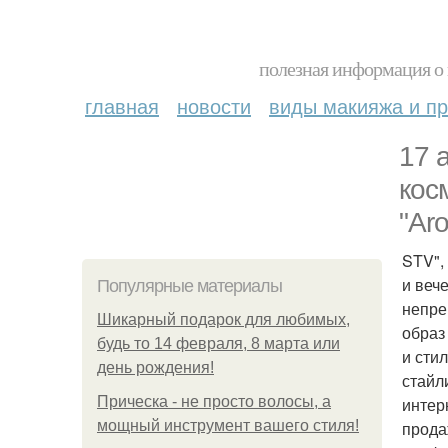
полезная информация о 
главная
новости
виды макияжа и пр
17 
кос
"Ar
STV",
и веч
Популярные материалы
непре
Шикарный подарок для любимых,
образ
будь то 14 февраля, 8 марта или
и сти
день рождения!
стайл
Прическа - не просто волосы, а
интер
мощный инструмент вашего стиля!
прода