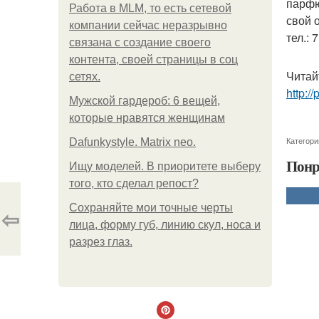
парфю
Работа в MLM, то есть сетевой
свой 
компании сейчас неразрывно
тел.: 
связана с создание своего
контента, своей страницы в соц
Читай
сетях.
http:/
Мужской гардероб: 6 вещей,
которые нравятся женщинам
Категори
Dafunkystyle. Matrix neo.
Понр
Ищу моделей. В приоритете выберу
того, кто сделал репост?
Сохраняйте мои точные черты
⇦
лица, форму губ, линию скул, носа и
разрез глаз.