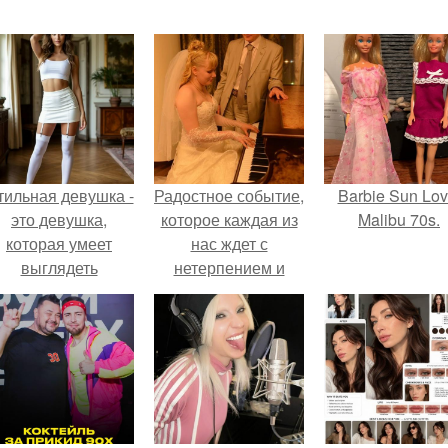
тильная девушка -
Радостное событие,
Barbie Sun Lov
это девушка,
которое каждая из
Malibu 70s.
которая умеет
нас ждет с
выглядеть
нетерпением и
привлекательно и
предвкушением.
легантно в любои
ситуации.