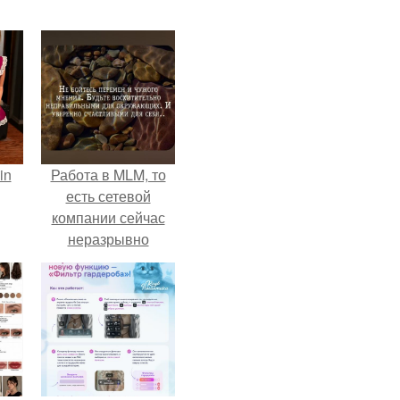
in
Работа в MLM, то
есть сетевой
компании сейчас
неразрывно
связана с создание
своего контента,
своей страницы в
соц сетях.