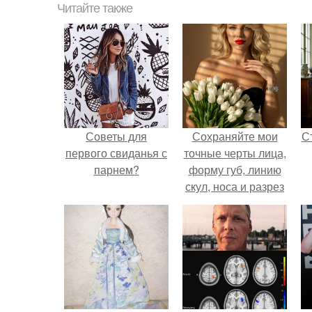
Читайте также
Советы для
Сохраняйте мои
С
первого свиданья с
точные черты лица,
парнем?
форму губ, линию
скул, носа и разрез
глаз.
э