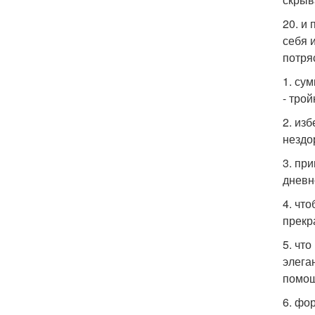
20. и
себя 
потря
1. су
- трой
2. из
нездо
3. пр
дневн
4. чт
прекр
5. что
элега
помощ
6. фо