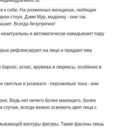
ния к себе. На ухоженных женщинах, любящих
он стоун, Дэми Мур, мадонну - они так
ашает. Всегда безупречно!
не неактуальны и автоматически накидывают пару
торые рефлексируют на лицо и придают ему
 бархат, атлас, кружева и люрексы, особенно в
е светлые и розовато - персиковые тона - они
порно. Ведь нет ничего более манящего, более
м случае, всегда можно освежить цвет лица с
азмывающей контуры фигуры. Такие фасоны лишь