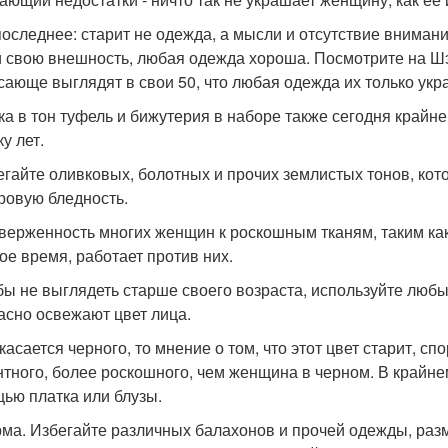
 последнее: старит не одежда, а мысли и отсутствие внима
и свою внешность, любая одежда хороша. Посмотрите на Шэр
сающе выглядят в свои 50, что любая одежда их только укр
мка в тон туфель и бижутерия в наборе также сегодня край
ку лет.
бегайте оливковых, болотных и прочих землистых тонов, ко
ровую бледность.
иверженность многих женщин к роскошным тканям, таким как
ое время, работает против них.
обы не выглядеть старше своего возраста, используйте любы
асно освежают цвет лица.
 касается черного, то мнение о том, что этот цвет старит, с
нтного, более роскошного, чем женщина в черном. В крайне
ью платка или блузы.
рма. Избегайте различных балахонов и прочей одежды, р