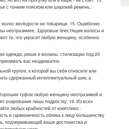
атье с тонким пояском или широкий ремень,
т волос молодости не товарищи. 15. Ошибочно
м вы неотразимее. Здоровые блестящие волосы и
вот то, что украсит любую женщину, особенно
ая одежда, рюши и воланы, стилизации под 20
принимать вас неадекватно.
ьной группе, к которой вы себя относите или
рать сдержанный интеллектуальный шик, а
. Хорошие туфли любую женщину неотразимой и
т очарования лишь подростку. 19. Из всех
айте любых крайностей от кокетливо -
сть и гармоничность облика к лицу большинству
ль, подчеркивающий ваши достоинства и
 индивидуальность.