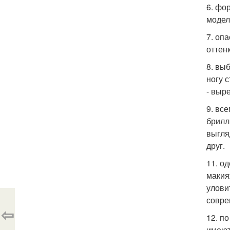
6. фо
модел
7. оп
оттен
8. вы
ногу 
- выре
9. вс
брилл
выгля
друг.
11. о
макия
улови
совре
⇦
12. п
имеют