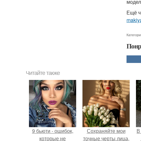
модел
Ещё ч
makiya
Категори
Понр
Читайте также
9 бьюти - ошибок,
Сохраняйте мои
В
которые не
точные черты лица,