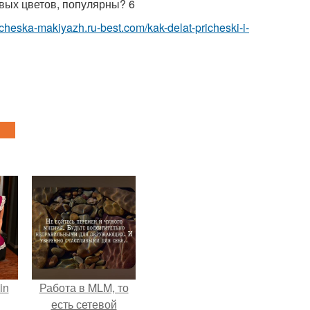
овых цветов, популярны? 6
richeska-makiyazh.ru-best.com/kak-delat-pricheski-i-
in
Работа в MLM, то
есть сетевой