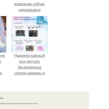
компании сейчас
неразрывно
связана с создание
своего контента,
своей страницы в
соц сетях.
еня
Надоело каждый
т
раз листать
бесконечные
о
списки одежды и
заново собирать
любимый лук по
кусочкам?
язь
решено при указании обратной гиперссылки.