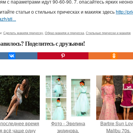
ям с параметрами идут 90-60-90. 7. опасайтесь ярких неон
итайте статьи о стильных прическах и макияж здесь
http://p
zh/sti...
и:
Сделать макияж прическу
,
Образ макияж и прическа
,
Стильные прически и макияж
авилось? Поделитесь с друзьями!
 последнее время
Фото - Эвелина
Barbie Sun Lov
я всё чаще одну
зидинова.
Malibu 70s.