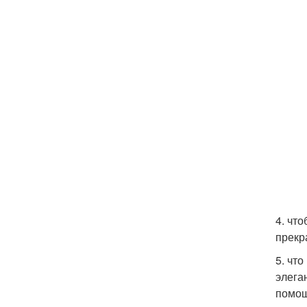
4. чт
прекр
5. что
элега
помощ