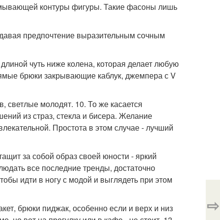
азмывающей контуры фигуры. Такие фасоны лишь
 отдавая предпочтение выразительным сочным
длиной чуть ниже колена, которая делает любую
рямые брюки закрывающие каблук, джемпера с V
в, светлые молодят. 10. То же касается
шений из страз, стекла и бисера. Желание
влекательной. Простота в этом случае - лучший
тащит за собой образ своей юности - яркий
облюдать все последние тренды, достаточно
тобы идти в ногу с модой и выглядеть при этом
⇨
кет, брюки пиджак, особенно если и верх и низ
 но вот на прогулку или в кафе - не стоит. 13.