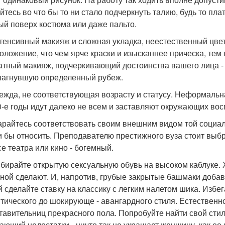
йтесь во что бы то ни стало подчеркнуть талию, будь то пл
ый поверх костюма или даже пальто.
нтенсивный макияж и сложная укладка, неестественный цве
оложение, что чем ярче краски и изысканнее прическа, те
атный макияж, подчеркивающий достоинства вашего лица - 
агнувшую определенный рубеж.
дежда, не соответствующая возрасту и статусу. Неформальн
0-е годы идут далеко не всем и заставляют окружающих вос
тарайтесь соответствовать своим внешним видом той социал
и бы относить. Преподавателю престижного вуза стоит выб
се театра или кино - богемный.
ыбирайте открытую сексуальную обувь на высоком каблуке
ной сделают. И, напротив, грубые закрытые башмаки добавя
й сделайте ставку на классику с легким налетом шика. Избег
тического до шокирующе - авангардного стиля. Естественно
тавительниц прекрасного пола. Попробуйте найти свой сти
ающий недостатки - ничто так не украшает женщину, как ее