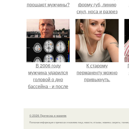
прощают мужчины?
форму губ, линию
скул, носа и разрез
глаз.
В 2006 году
К старому
мужчина ударился
перманенту можно
головой о дно
привыкнуть.
бассейна - и после
этого его жизнь
изменилась самым
странным образом.
© 2026 Прическа и макияж
Полезная информация о прическах и макияже лица, новости, отзывы, новинки, секреты, техник