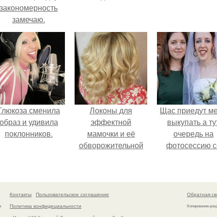
закономерность
замечаю.
Глюкоза сменила
Локоны для
Щас приедут м
образ и удивила
эффектной
выкупать а ту
поклонников.
мамочки и её
очередь на
обворожительной
фотосессию с
дочурки.
мной.
Контакты
Пользовательское соглашение
Обратная св
Политика конфидециальности
а
Копирование раз