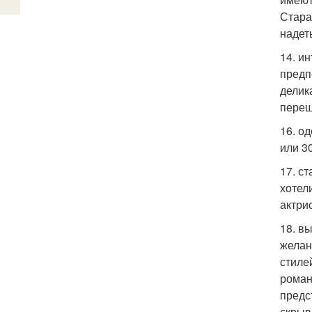
Стара
надет
14. и
предп
делик
переш
16. о
или 3
17. с
хотел
актри
18. в
желан
стиле
роман
предс
скрыв