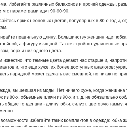
рма. Избегайте различных балахонов и прочей одежды, р
ям с параметрами идут 90-60-90.
асайтесь ярких неоновых цветов, популярных в 80-е годы,
кам.
бирайте правильную длину. Большинству женщин идет юбка 
стройной, а фигуру изящной. Также стройнят удлиненные п
зом, верх и низ одного цвета.
ем известно, что темные цвета делают нас старше и, напроти
иантов и, что еще хуже, их более доступных аналогов: укра
деть нарядной может сделать вас смешной, но никак не при
дежда, вышедшая из моды. Нет ничего хуже, когда женщина 
ж из 80-х, объемные плечи из 90-х и т. д. не обязательно с
ть общие тенденции - длину юбки, силуэт, цветовую гамму, ч
менно.
о возможности избегайте таких комплектов в одежде: юбка жа
 одинаковый рисунок. На работу так ходить вполне допустимо,