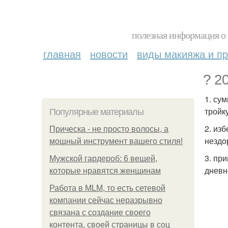
полезная информация о 
главная
новости
виды макияжа и пр
? 2
1. су
тройку
Популярные материалы
2. из
Прическа - не просто волосы, а
нездо
мощный инструмент вашего стиля!
3. пр
Мужской гардероб: 6 вещей,
дневн
которые нравятся женщинам
Работа в MLM, то есть сетевой
компании сейчас неразрывно
связана с создание своего
контента, своей страницы в соц