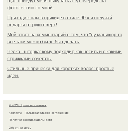
Щас приедут меня выкупать а тут очередь на
фотосессию со мной.
Приходи к нам в прикиде в стиле 90 х и получай
подарки от руки вверх!
Мой ответ на комментарий о том, что "ну маникюр то
всё таки можно было бы сделать.
Челка - шторка: кому подходит, как носить и с какими
стрижками сочетать.
Стильные прически для коротких волос: простые
идеи.
© 2026 Прическа и макияж
Контакты
Пользовательское соглашение
Политика конфидециальности
Обратная связь