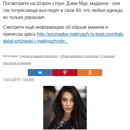
Посмотрите на Шэрон стоун, Дэми Мур, мадонну - они
так потрясающе выглядят в свои 50, что любая одежда
их только украшает.
Смотрите ещё информацию об образе макияж и
прическа здесь
http://pricheska-makiyazh.ru-best.com/kak-
delat-pricheski-i-makiyazh/obr...
Категории:
Сделать макияж прическу
,
Образ макияж и прическа
,
Стильные
прически и макияж
Читайте также