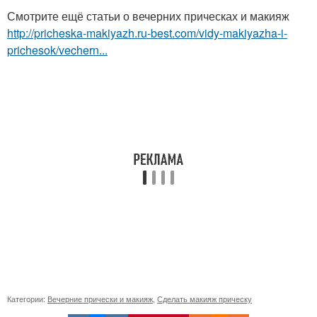
Смотрите ещё статьи о вечерних прическах и макияж
http://pricheska-makiyazh.ru-best.com/vidy-makiyazha-i-
prichesok/vechern...
Категории:
Вечерние прически и макияж
,
Сделать макияж прическу