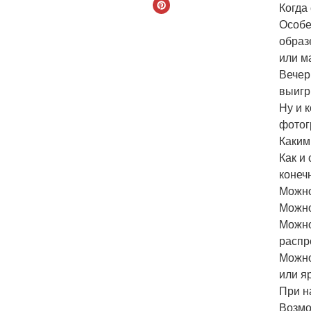
Когда
Особе
образ
или м
Вечер
выигр
Ну и 
фотог
Каким
Как и
конеч
Можно
Можно
Можно
распр
Можно
или я
При н
Возмо