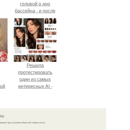
головой о дно
бассейна - и после
этого его жизнь
изменилась самым
странным образом.
Решила
протестировать
ё
один из самых
ой
интересных AI -
промтов для бьюти
- анализа.
язь
решено при указании обратной гиперссылки.