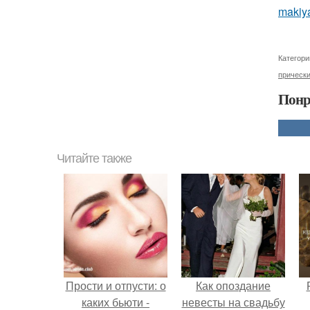
makiya
Категори
прически
Понр
Читайте также
Прости и отпусти: о
Как опоздание
каких бьюти -
невесты на свадьбу