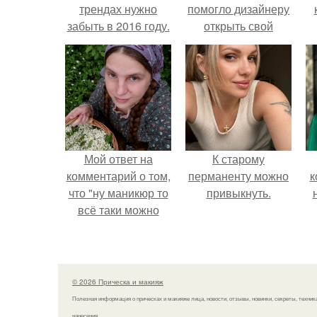
трендах нужно
помогло дизайнеру
забыть в 2016 году.
открыть свой
бренд.
с
Мой ответ на
К старому
комментарий о том,
перманенту можно
к
что "ну маникюр то
привыкнуть.
всё таки можно
было бы сделать.
© 2026 Прическа и макияж
Полезная информация о прическах и макияже лица, новости, отзывы, новинки, секреты, техник
нанесения