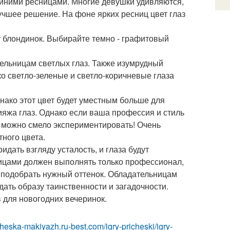
иними ресницами. Многие девушки удивляются,
лучшее решение. На фоне ярких ресниц цвет глаз
у блондинок. Выбирайте темно - графитовый
льницам светлых глаз. Также изумрудный
ако светло-зеленые и светло-коричневые глаза
днако этот цвет будет уместным больше для
ияжа глаз. Однако если ваша профессия и стиль
, можно смело экспериментировать! Очень
тного цвета.
дать взгляду усталость, и глаза будут
ицами должен выполнять только профессионал,
 подобрать нужный оттенок. Обладательницам
ать образу таинственности и загадочности.
 для новогодних вечеринок.
icheska-makiyazh.ru-best.com/igry-pricheski/igry-