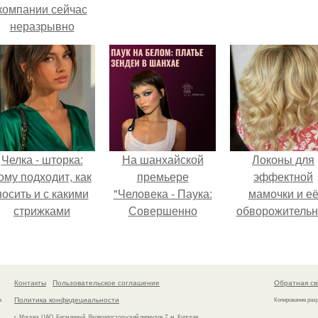
компании сейчас
неразрывно
вязана с создание
своего контента,
своей страницы в
соц сетях.
Челка - шторка:
На шанхайской
Локоны для
ому подходит, как
премьере
эффектной
носить и с какими
"Человека - Паука:
мамочки и е
стрижками
Совершенно
обворожительн
сочетать.
Новый День"
дочурки.
зендея выбрала не
просто очередной
наряд, а настоящий
Контакты
Пользовательское соглашение
Обратная св
артефакт высокой
Политика конфидециальности
а
Копирование раз
моды.
г. Москва, ЦАО, Басманный, Яковоапостольский переулок 7, м. Курская