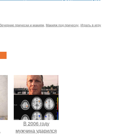
Вечерние прически и макияж
,
Макияж под прическу
,
Играть в игру
В 2006 году
.
мужчина ударился