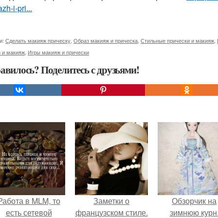
zh-i-pri...
и:
Сделать макияж прическу
,
Образ макияж и прическа
,
Стильные прически и макияж
,
 и макияж
,
Игры макияж и прически
авилось? Поделитесь с друзьями!
Работа в MLM, то
Заметки о
Обзорчик на
есть сетевой
французском стиле.
зимнюю курн