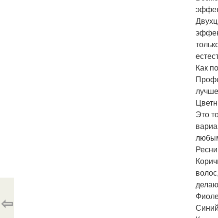
эффек
Двухц
эффек
тольк
естес
Как п
Профе
лучше
Цветн
Это т
вариа
любым
Ресни
Корич
волос
делаю
Фиоле
⇦
Синий