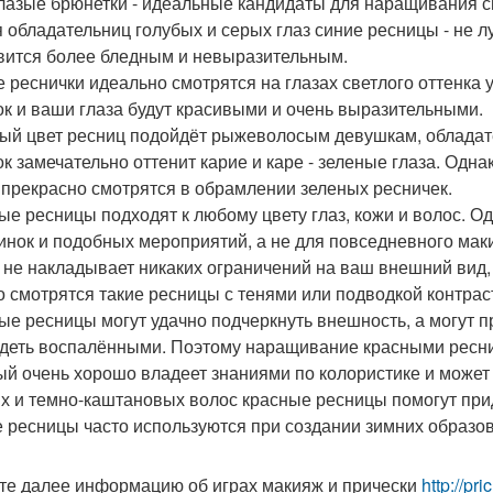
лазые брюнетки - идеальные кандидаты для наращивания с
я обладательниц голубых и серых глаз синие ресницы - не 
вится более бледным и невыразительным.
 реснички идеально смотрятся на глазах светлого оттенка 
ок и ваши глаза будут красивыми и очень выразительными.
ый цвет ресниц подойдёт рыжеволосым девушкам, обладате
ок замечательно оттенит карие и каре - зеленые глаза. Одн
 прекрасно смотрятся в обрамлении зеленых ресничек.
ые ресницы подходят к любому цвету глаз, кожи и волос. О
инок и подобных мероприятий, а не для повседневного мак
 не накладывает никаких ограничений на ваш внешний вид
о смотрятся такие ресницы с тенями или подводкой контрас
ые ресницы могут удачно подчеркнуть внешность, а могут при
деть воспалёнными. Поэтому наращивание красными ресн
ый очень хорошо владеет знаниями по колористике и может
х и темно-каштановых волос красные ресницы помогут прид
 ресницы часто используются при создании зимних образов
те далее информацию об играх макияж и прически
http://pr