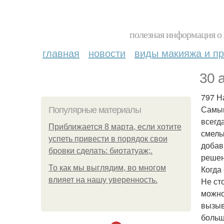
полезная информация о 
главная
новости
виды макияжа и пр
30 а
797 Н
Самым
Популярные материалы
всегд
Приближается 8 марта, если хотите
смелы
успеть привести в порядок свои
добав
бровки сделать: биотатуаж;.
решен
То как мы выглядим, во многом
Когда
влияет на нашу уверенность.
Не ст
можно
вызыв
больш