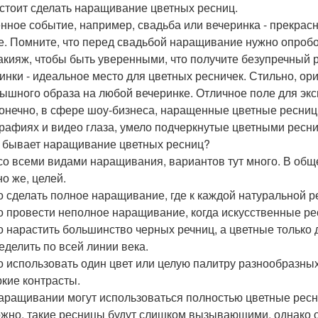
 стоит сделать наращивание цветных ресниц.
нное событие, например, свадьба или вечеринка - прекра
е. Помните, что перед свадьбой наращивание нужно опробов
акияж, чтобы быть уверенными, что получите безупречный р
инки - идеальное место для цветных ресничек. Стильно, ориг
ышного образа на любой вечеринке. Отличное поле для эк
конечно, в сфере шоу-бизнеса, наращенные цветные ресни
рафиях и видео глаза, умело подчеркнутые цветными ресн
 бывает наращивание цветных ресниц?
 со всеми видами наращивания, вариантов тут много. В обще
но же, целей.
 сделать полное наращивание, где к каждой натуральной ре
 провести неполное наращивание, когда искусственные рес
 нарастить большинство черных речниц, а цветные только 
еделить по всей линии века.
 использовать один цвет или целую палитру разнообразных
ркие контрасты.
аращивании могут использоваться полностью цветные ресн
жно, такие ресницы будут слишком вызывающими, однако оп