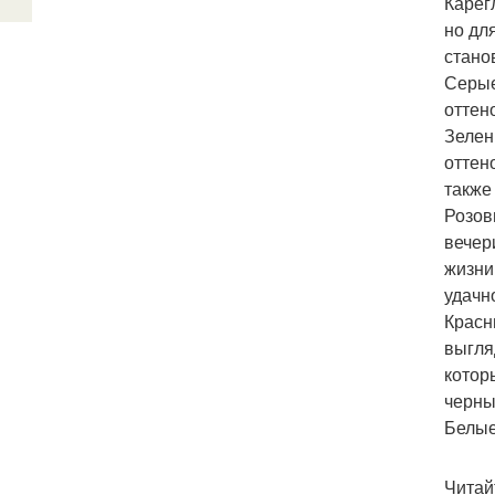
Карег
но дл
стано
Серые
оттен
Зелен
оттен
также
Розов
вечер
жизни
удачн
Красн
выгля
котор
черны
Белые
Читай