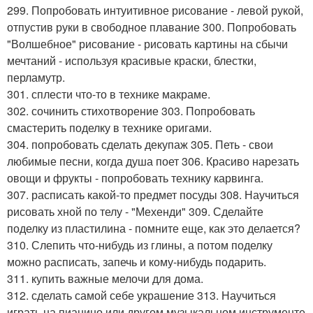
299. Попробовать интуитивное рисование - левой рукой,
отпустив руки в свободное плавание 300. Попробовать
"Волшебное" рисование - рисовать картины на сбычи
мечтаний - используя красивые краски, блестки,
перламутр.
301. сплести что-то в технике макраме.
302. сочинить стихотворение 303. Попробовать
смастерить поделку в технике оригами.
304. попробовать сделать декупаж 305. Петь - свои
любимые песни, когда душа поет 306. Красиво нарезать
овощи и фрукты - попробовать технику карвинга.
307. расписать какой-то предмет посуды 308. Научиться
рисовать хной по телу - "Мехенди" 309. Сделайте
поделку из пластилина - помните еще, как это делается?
310. Слепить что-нибудь из глины, а потом поделку
можно расписать, запечь и кому-нибудь подарить.
311. купить важные мелочи для дома.
312. сделать самой себе украшение 313. Научиться
играть на пианино или другом музыкальном инструменте