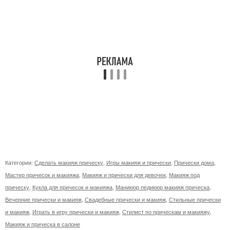
Категории:
Сделать макияж прическу
,
Игры макияж и прически
,
Прически дома
,
Мастер причесок и макияжа
,
Макияж и прически для девочек
,
Макияж под
прическу
,
Кукла для причесок и макияжа
,
Маникюр педикюр макияж прическа
,
Вечерние прически и макияж
,
Свадебные прически и макияж
,
Стильные прически
и макияж
,
Играть в игру прически и макияж
,
Стилист по прическам и макияжу
,
Макияж и прическа в салоне