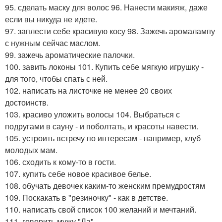
95. сделать маску для волос 96. Нанести макияж, даже
если вы никуда не идете.
97. заплести себе красивую косу 98. Зажечь аромалампу
с нужным сейчас маслом.
99. зажечь ароматические палочки.
100. завить локоны 101. Купить себе мягкую игрушку -
для того, чтобы спать с ней.
102. написать на листочке не менее 20 своих
достоинств.
103. красиво уложить волосы 104. Выбраться с
подругами в сауну - и поболтать, и красоты навести.
105. устроить встречу по интересам - например, клуб
молодых мам.
106. сходить к кому-то в гости.
107. купить себе новое красивое белье.
108. обучать девочек каким-то женским премудростям
109. Поскакать в "резиночку" - как в детстве.
110. написать свой список 100 желаний и мечтаний.
111. говорить мужу "Да".