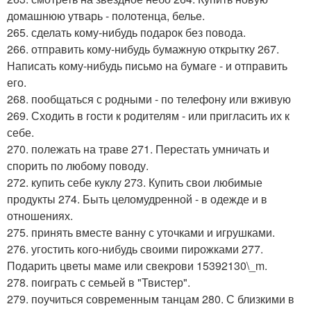
домашнюю утварь - полотенца, белье.
265. сделать кому-нибудь подарок без повода.
266. отправить кому-нибудь бумажную открытку 267.
Написать кому-нибудь письмо на бумаге - и отправить
его.
268. пообщаться с родными - по телефону или вживую
269. Сходить в гости к родителям - или пригласить их к
себе.
270. полежать на траве 271. Перестать умничать и
спорить по любому поводу.
272. купить себе куклу 273. Купить свои любимые
продукты 274. Быть целомудренной - в одежде и в
отношениях.
275. принять вместе ванну с уточками и игрушками.
276. угостить кого-нибудь своими пирожками 277.
Подарить цветы маме или свекрови 15392130\_m.
278. поиграть с семьей в "Твистер".
279. поучиться современным танцам 280. С близкими в