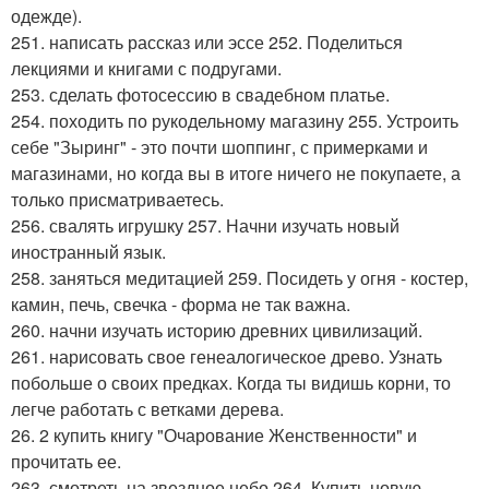
одежде).
251. написать рассказ или эссе 252. Поделиться
лекциями и книгами с подругами.
253. сделать фотосессию в свадебном платье.
254. походить по рукодельному магазину 255. Устроить
себе "Зыринг" - это почти шоппинг, с примерками и
магазинами, но когда вы в итоге ничего не покупаете, а
только присматриваетесь.
256. свалять игрушку 257. Начни изучать новый
иностранный язык.
258. заняться медитацией 259. Посидеть у огня - костер,
камин, печь, свечка - форма не так важна.
260. начни изучать историю древних цивилизаций.
261. нарисовать свое генеалогическое древо. Узнать
побольше о своих предках. Когда ты видишь корни, то
легче работать с ветками дерева.
26. 2 купить книгу "Очарование Женственности" и
прочитать ее.
263. смотреть на звездное небо 264. Купить новую