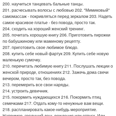
200. научиться танцевать бальные танцы.
201. расчесывать волосы с любовью 202. "Мимиковый"
самомассаж - покривляться перед зеркалом 203. Надеть
самое красивое платье - без повода, просто так.
204. сходить на хороший женский тренинг.
205. почитать хорошую книгу 206. Приготовить пирожки
по бабушкиному или маминому рецепту.
207. приготовить свое любимое блюдо.
208. купить себе новый фартук 209. Купить себе новую
маленькую сумочку.
210. перечитать любимую книгу 211. Послушать лекции о
женской природе, отношениях 212. Зажечь дома свечи
вечером, просто так, без повода.
213. перемерить все свои наряды.
214. устроить девичник.
215. покормить нуждающихся 216. Покормить птиц
семечками 217. Отдать кому-то ненужные вам вещи.
218. распланировать какое-нибудь мероприятие.
Например, грядущий день рождения или отпуск. Или