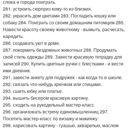
слова и города поиграть.
281. устроить сюрприз кому-то из близких.
282. украсить дом цветами 283. Погладить кошку или
собаку 284. Поиграть со своим домашним питомцем 285.
Навести красоту своему животному - вымыть, расчесать,
нарядить.
286. создавать уют в доме.
287. покормить бездомных животных 288. Продумать
свой стиль одежды 289. Завести красивую тетрадку для
записей 290. Купить цветные ручки с блестками - и вести
ими дневник.
291. завести анкету для подружек - как когда-то в школе.
292. связать что-нибудь крючком или спицами.
293. сшить юбку или платье.
294. вышить бисером красивую картину.
295. сходить на рукодельный мастер-класс.
296. организовать встречу единомышленниц 297.
Посетить мастер-класс по визажу и макияжу.
298. нарисовать картину - гуашью, акварелью, маслом