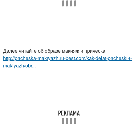
Далее читайте об образе макияж и прическа
http://pricheska-makiyazh.ru-best.com/kak-delat-pricheski-i-
makiyazh/obr...