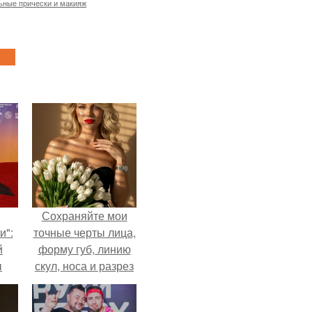
ьные прически и макияж
Сохраняйте мои
и":
точные черты лица,
й
форму губ, линию
ы
скул, носа и разрез
 о
глаз.