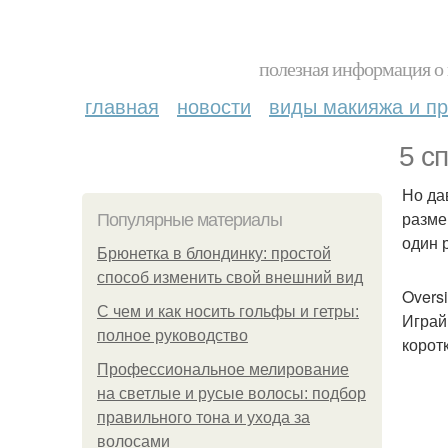
полезная информация о 
главная
новости
виды макияжа и пр
5 с
Но да
разме
Популярные материалы
один 
Брюнетка в блондинку: простой
способ изменить свой внешний вид
Oversi
С чем и как носить гольфы и гетры:
Играй
полное руководство
корот
Профессиональное мелирование
на светлые и русые волосы: подбор
правильного тона и ухода за
волосами