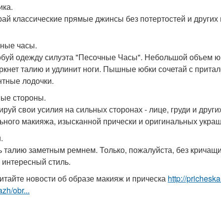
ика.
ай классические прямые джинсы без потертостей и других
ные часы.
буй одежду силуэта "Песочные Часы". Небольшой объем юбк
ркнет талию и удлинит ноги. Пышные юбки сочетай с притале
нтные лодочки.
ые стороны.
ируй свои усилия на сильных сторонах - лице, груди и друг
ьного макияжа, изысканной прически и оригинальных укра
.
ь талию заметным ремнем. Только, пожалуйста, без кричащи
и интересный стиль.
итайте новости об образе макияж и прическа
http://prichesk
zh/obr...