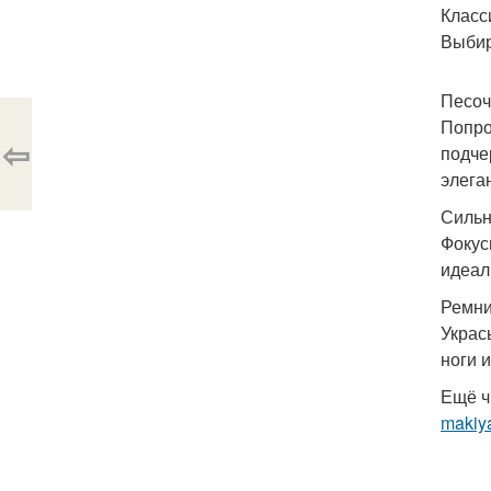
Класс
Выбир
Песоч
Попро
⇦
подче
элега
Сильн
Фокус
идеал
Ремни
Украс
ноги 
Ещё ч
makiya