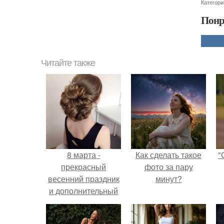
Категори
Понр
Читайте также
8 марта -
Как сделать такое
"
прекрасный
фото за пару
весенний праздник
минут?
и дополнительный
повод выглядеть на
все сто!