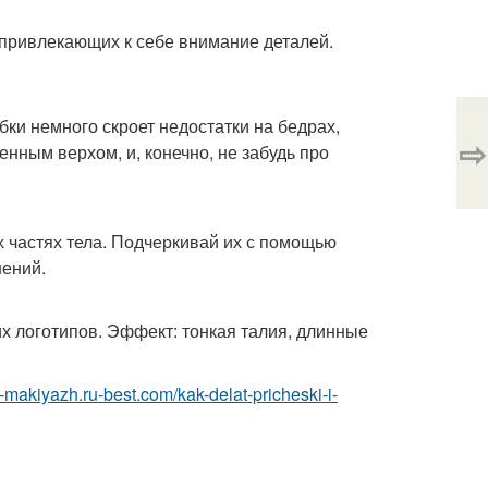
 привлекающих к себе внимание деталей.
и немного скроет недостатки на бедрах,
⇨
нным верхом, и, конечно, не забудь про
их частях тела. Подчеркивай их с помощью
шений.
х логотипов. Эффект: тонкая талия, длинные
a-makiyazh.ru-best.com/kak-delat-pricheski-i-