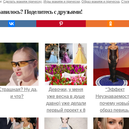
и:
Сделать макияж прическу
,
Игры макияж и прически
,
Образ макияж и прическа
,
Стил
авилось? Поделитесь с друзьями!
Страшная? Ну да,
Девочки, у меня
"Эффект
и что?
уже весна в душе
Неузнаваемост
давно) уже делали
почему новы
первый проект к 8
образ певиц
марта - всем все
вызвал споры
понравилось и уже
гранях