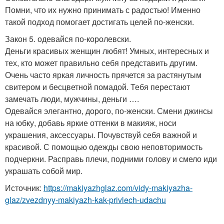
Помни, что их нужно принимать с радостью! Именно
такой подход помогает достигать целей по-женски.
Закон 5. одевайся по-королевски.
Деньги красивых женщин любят! Умных, интересных и
тех, кто может правильно себя представить другим.
Очень часто яркая личность прячется за растянутым
свитером и бесцветной помадой. Тебя перестают
замечать люди, мужчины, деньги ….
Одевайся элегантно, дорого, по-женски. Смени джинсы
на юбку, добавь яркие оттенки в макияж, носи
украшения, аксессуары. Почувствуй себя важной и
красивой. С помощью одежды свою неповторимость
подчеркни. Расправь плечи, подними голову и смело иди
украшать собой мир.
Источник:
https://makiyazhglaz.com/vidy-makiyazha-
glaz/zvezdnyy-makiyazh-kak-privlech-udachu