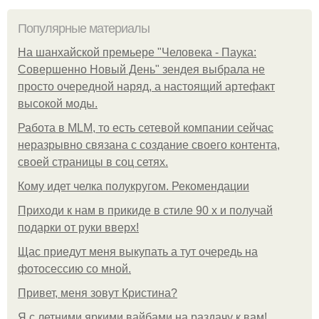
Популярные материалы
На шанхайской премьере "Человека - Паука:
Совершенно Новый День" зендея выбрала не
просто очередной наряд, а настоящий артефакт
высокой моды.
Работа в MLM, то есть сетевой компании сейчас
неразрывно связана с создание своего контента,
своей страницы в соц сетях.
Кому идет челка полукругом. Рекомендации
Приходи к нам в прикиде в стиле 90 х и получай
подарки от руки вверх!
Щас приедут меня выкупать а тут очередь на
фотосессию со мной.
Привет, меня зовут Кристина?
Я с летними яркими вайбами на раздачу к вам!