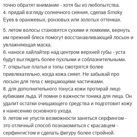
точно обратят внимание - хотя бы из любопытства.
4. придай взгляду солнечного сияния, сделав Smoky
Eyes в оранжевых, ронзовых или золотых оттенках.
5. летом волосы становятся сухими и ломкими, вернуть
им прежний блеск помогут восстанавливающий лосьон и
увлажняющая маска.
6. наноси хайлайтер над центром верхней губы - уста
будут выглядеть более пухлыми и соблазнительными.
7. открытые платья и топы смотрятся более
привлекательно, когда кожа сияет. Не забывай про
лосьон для тела с мерцающими частичками.
8. для дополнительного тонуса кожи протирай лицо
кубиками льда. И помни о важности тоника для лица. Он
удалит остатки очищающего средства и подготовит кожу
к нанесению основного ухода.
9. летом не упусти возможности заняться серфингом -
это отличный способ познакомиться с красавцем -
серфингистом и сделать фигуру более стройной.