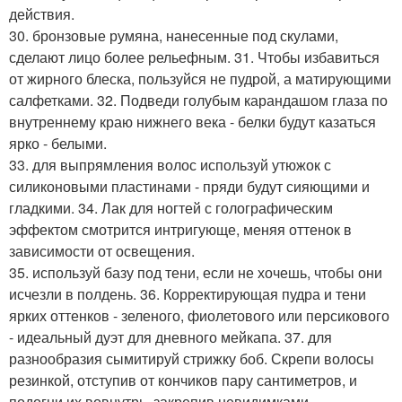
действия.
30. бронзовые румяна, нанесенные под скулами,
сделают лицо более рельефным. 31. Чтобы избавиться
от жирного блеска, пользуйся не пудрой, а матирующими
салфетками. 32. Подведи голубым карандашом глаза по
внутреннему краю нижнего века - белки будут казаться
ярко - белыми.
33. для выпрямления волос используй утюжок с
силиконовыми пластинами - пряди будут сияющими и
гладкими. 34. Лак для ногтей с голографическим
эффектом смотрится интригующе, меняя оттенок в
зависимости от освещения.
35. используй базу под тени, если не хочешь, чтобы они
исчезли в полдень. 36. Корректирующая пудра и тени
ярких оттенков - зеленого, фиолетового или персикового
- идеальный дуэт для дневного мейкапа. 37. для
разнообразия сымитируй стрижку боб. Скрепи волосы
резинкой, отступив от кончиков пару сантиметров, и
подогни их вовнутрь, закрепив невидимками.