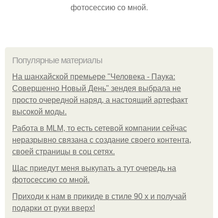
фотосессию со мной.
Популярные материалы
На шанхайской премьере "Человека - Паука:
Совершенно Новый День" зендея выбрала не
просто очередной наряд, а настоящий артефакт
высокой моды.
Работа в MLM, то есть сетевой компании сейчас
неразрывно связана с создание своего контента,
своей страницы в соц сетях.
Щас приедут меня выкупать а тут очередь на
фотосессию со мной.
Приходи к нам в прикиде в стиле 90 х и получай
подарки от руки вверх!