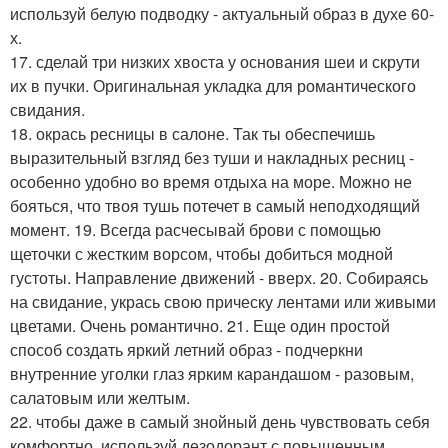
используй белую подводку - актуальный образ в духе 60-
х.
17. сделай три низких хвоста у основания шеи и скрути
их в пучки. Оригинальная укладка для романтического
свидания.
18. окрась ресницы в салоне. Так ты обеспечишь
выразительный взгляд без туши и накладных ресниц -
особенно удобно во время отдыха на море. Можно не
бояться, что твоя тушь потечет в самый неподходящий
момент. 19. Всегда расчесывай брови с помощью
щеточки с жестким ворсом, чтобы добиться модной
густоты. Направление движений - вверх. 20. Собираясь
на свидание, укрась свою прическу лентами или живыми
цветами. Очень романтично. 21. Еще один простой
способ создать яркий летний образ - подчеркни
внутренние уголки глаз ярким карандашом - разовым,
салатовым или желтым.
22. чтобы даже в самый знойный день чувствовать себя
комфортно, используй дезодорант с повышенным