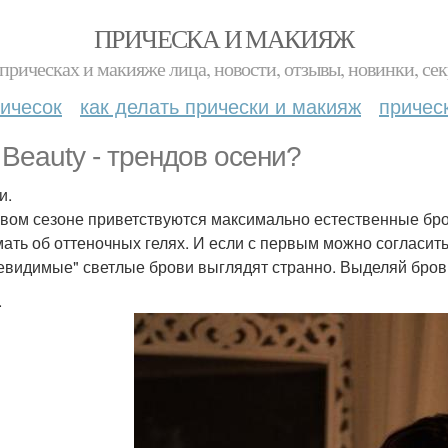
ПРИЧЕСКА И МАКИЯЖ
прическах и макияже лица, новости, отзывы, новинки, сек
ичесок
как делать прически и макияж
причес
. Beauty - трендов осени?
и.
овом сезоне приветствуются максимально естественные бр
мать об оттеночных гелях. И если с первым можно согласить
евидимые" светлые брови выглядят странно. Выделяй бров
.