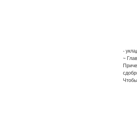
- укла
~ Гла
Приче
сдобр
Чтобы