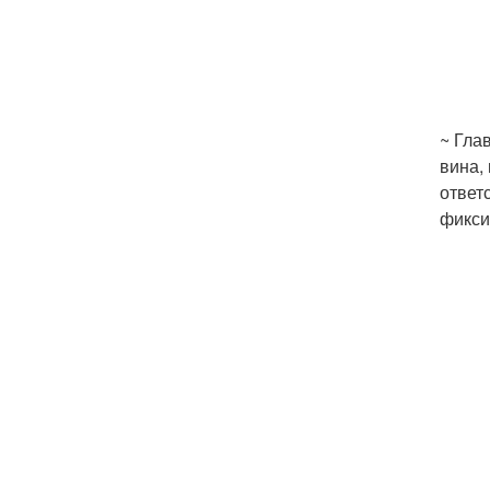
~ Гла
вина,
ответ
фикси