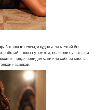
работанные гелем, и кудри а-ля мелкий бес.
проработай волосы утюжком, если они пушатся, и
боковые пряди невидимками или собери хвост.
тонкой насадкой.