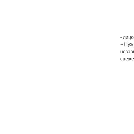
- лицо
~ Нуж
незав
свеже