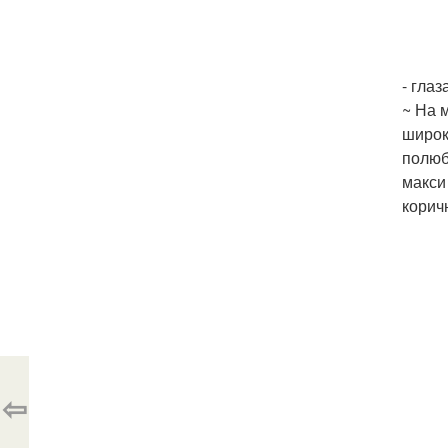
- глаз
~ На 
широк
полюб
макси
корич
⇦