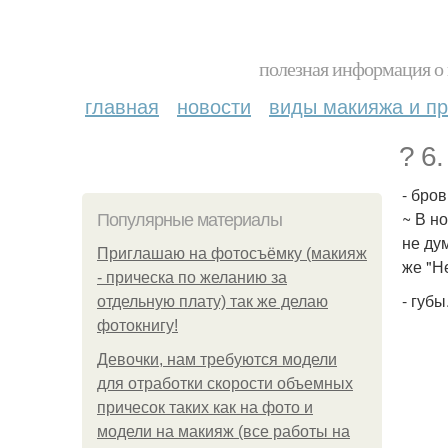
полезная информация о 
главная
новости
виды макияжа и пр
? 6
- бров
~ В н
Популярные материалы
не ду
Приглашаю на фотосъёмку (макияж
же "Н
- прическа по желанию за
- губы
отдельную плату) так же делаю
фотокнигу!
Девочки, нам требуются модели
для отработки скорости объемных
причесок таких как на фото и
модели на макияж (все работы на