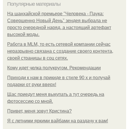
Популярные материалы
На шанхайской премьере "Человека - Паука:
Совершенно Новый День" зендея выбрала не
просто очередной наряд, а настоящий артефакт
высокой моды.
Работа в MLM, то есть сетевой компании сейчас
неразрывно связана с создание своего контента,
своей страницы в соц сетях.
Кому идет челка полукругом. Рекомендации
Приходи к нам в прикиде в стиле 90 х и получай
подарки от руки вверх!
Щас приедут меня выкупать а тут очередь на
фотосессию со мной.
Привет, меня зовут Кристина?
Я с летними яркими вайбами на раздачу к вам!