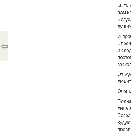
быть 
вам к
Безус
души?
И про
⇦
Впроч
и след
поэто
заско
От му
любит
Очень
Полна
лица 
Возра
худую
превра