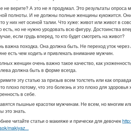
е не верите? А это не я продумал. Это результаты опроса 
ной полноты. И не должны полные женщины кукожится. Они, 
что у них нет осиной талии. Что хуже: живот или живот в со
то есть, но не нужно уродовать всю фигуру. Достоинства впе
учае, если грудь вперед, то кто будет смотреть на живот?
нь важна походка. Она должна быть. Не переход уток через 
не есть чем ходить и привлекать внимание мужчин.
олных женщин очень важно такое качество, как ухоженность
олева должна быть в форме всегда.
примите эту статью за призыв всем толстеть или как оправд
 это плохо потому, что это болезнь и это плохо для здоровь
ренность в себе.
равятся пышные красотки мужчинам. Не всем, но многим и
ы это знать.
бнее читайте статьи о макияже и прически для девочек
http
sok/makiyaz...