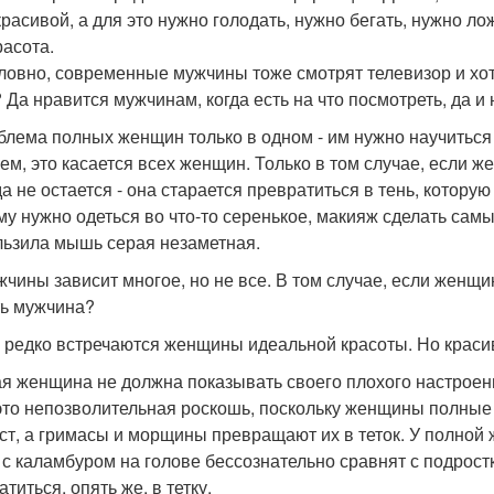
красивой, а для это нужно голодать, нужно бегать, нужно ло
расота.
ловно, современные мужчины тоже смотрят телевизор и хотя
 Да нравится мужчинам, когда есть на что посмотреть, да и 
блема полных женщин только в одном - им нужно научиться
ем, это касается всех женщин. Только в том случае, если ж
а не остается - она старается превратиться в тень, которую
му нужно одеться во что-то серенькое, макияж сделать самый
льзила мышь серая незаметная.
жчины зависит многое, но не все. В том случае, если женщин
ь мужчина?
 редко встречаются женщины идеальной красоты. Но краси
я женщина не должна показывать своего плохого настроени
это непозволительная роскошь, поскольку женщины полные 
ст, а гримасы и морщины превращают их в теток. У полной 
 с каламбуром на голове бессознательно сравнят с подрос
титься, опять же, в тетку.