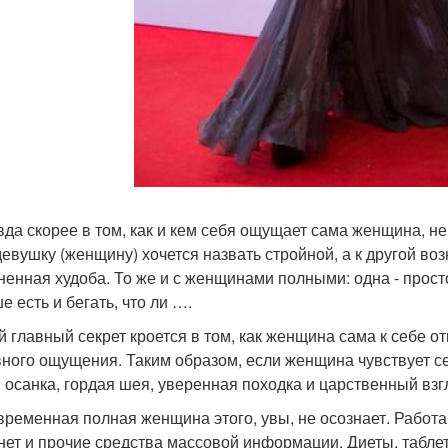
вда скорее в том, как и кем себя ощущает сама женщина, не
девушку (женщину) хочется назвать стройной, а к другой во
ненная худоба. То же и с женщинами полными: одна - просто
е есть и бегать, что ли ….
 главный секрет кроется в том, как женщина сама к себе от
ного ощущения. Таким образом, если женщина чувствует себ
: осанка, гордая шея, уверенная походка и царственный взг
временная полная женщина этого, увы, не осознает. Работ
нет и прочие средства массовой информации. Диеты, таблетки,