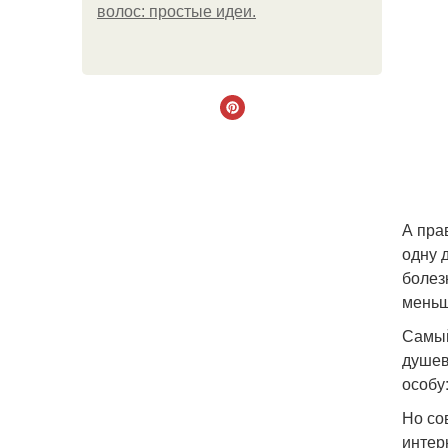
волос: простые идеи.
А пра
одну 
болез
меньш
Самый
душев
особу
Но со
интер