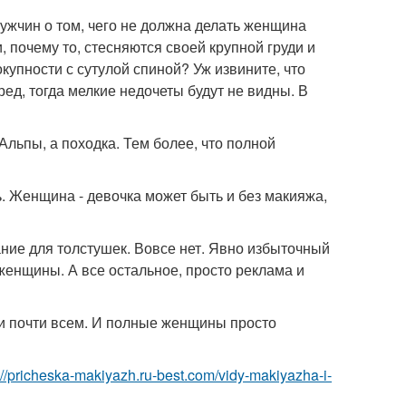
мужчин о том, чего не должна делать женщина
почему то, стесняются своей крупной груди и
вокупности с сутулой спиной? Уж извините, что
ред, тогда мелкие недочеты будут не видны. В
Альпы, а походка. Тем более, что полной
. Женщина - девочка может быть и без макияжа,
ание для толстушек. Вовсе нет. Явно избыточный
я женщины. А все остальное, просто реклама и
ли почти всем. И полные женщины просто
://pricheska-makiyazh.ru-best.com/vidy-makiyazha-i-