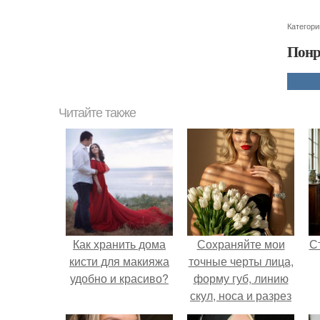
Категори
Понр
Читайте также
Как хранить дома
Сохраняйте мои
С
кисти для макияжа
точные черты лица,
удобно и красиво?
форму губ, линию
скул, носа и разрез
глаз.