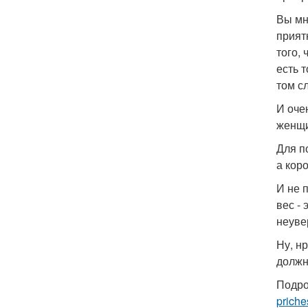
Вы мн
прият
того, 
есть 
том сл
И оче
женщи
Для п
а кор
И не 
вес -
неуве
Ну, н
должн
Подро
priche