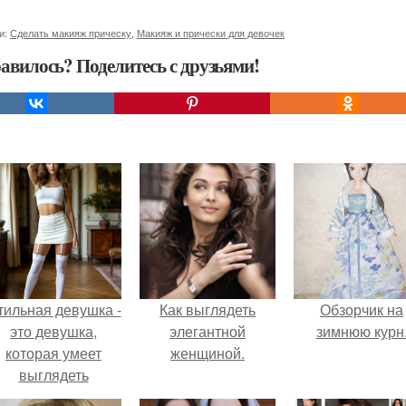
и:
Сделать макияж прическу
,
Макияж и прически для девочек
авилось? Поделитесь с друзьями!
тильная девушка -
Как выглядеть
Обзорчик на
это девушка,
элегантной
зимнюю курн
которая умеет
женщиной.
выглядеть
привлекательно и