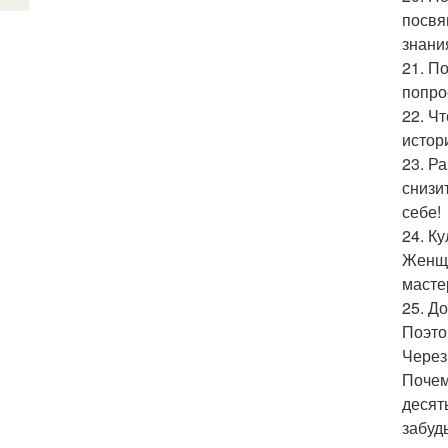
посвя
знани
21. П
попро
22. Ч
истор
23. Ра
снизи
себе!
24. К
Женщи
масте
25. Д
Поэто
Через
Почем
десят
забудь