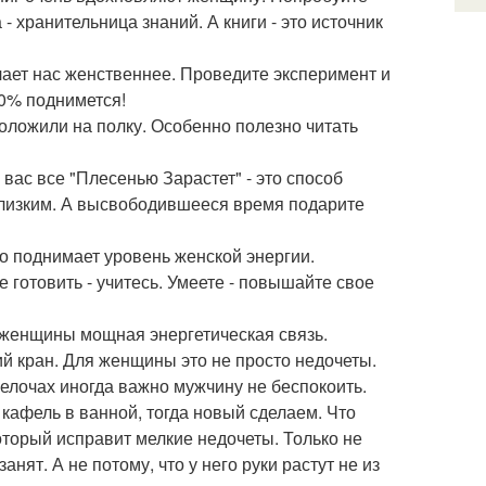
 хранительница знаний. А книги - это источник
ает нас женственнее. Проведите эксперимент и
00% поднимется!
положили на полку. Особенно полезно читать
з вас все "Плесенью Зарастет" - это способ
близким. А высвободившееся время подарите
но поднимает уровень женской энергии.
 готовить - учитесь. Умеете - повышайте свое
у женщины мощная энергетическая связь.
ий кран. Для женщины это не просто недочеты.
мелочах иногда важно мужчину не беспокоить.
кафель в ванной, тогда новый сделаем. Что
оторый исправит мелкие недочеты. Только не
анят. А не потому, что у него руки растут не из