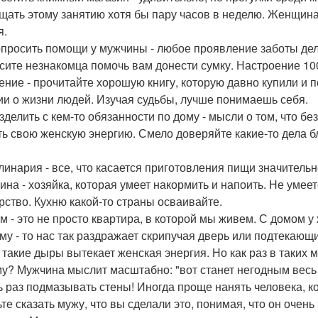
щать этому занятию хотя бы пару часов в неделю. Женщина -
я.
опросить помощи у мужчины - любое проявление заботы дел
сите незнакомца помочь вам донести сумку. Настроение 1
тение - прочитайте хорошую книгу, которую давно купили и 
ии о жизни людей. Изучая судьбы, лучше понимаешь себя.
зделить с кем-то обязанности по дому - мысли о том, что бе
ть свою женскую энергию. Смело доверяйте какие-то дела 
улинария - все, что касается приготовления пищи значитель
на - хозяйка, которая умеет накормить и напоить. Не умеете
рство. Кухню какой-то страны осваивайте.
ом - это не просто квартира, в которой мы живем. С домом 
му - то нас так раздражает скрипучая дверь или подтекающ
 такие дыры вытекает женская энергия. Но как раз в таких 
у? Мужчина мыслит масштабно: "вот станет негодным весь 
ь раз подмазывать стены! Иногда проще нанять человека, к
те сказать мужу, что вы сделали это, понимая, что он очень з