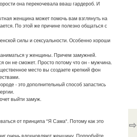
скорости она перекочевала вваш гардероб. И
ытная женщина может помочь вам взглянуть на
ается. По этой же причине полезно общаться с
женской силы и сексуальности. Особенно хороши
о заниматься у женщины. Причем замужней.
я он не сможет. Просто потому что он - мужчина.
бщественное место вы создаете крепкий фон
ествами.
городе - это дополнительный способ запастись
ергии.
хочет выйти замуж.
ваться от принципа "Я Сама". Потому как это
⇨
 книг очень вдохновляют женщину. Попробуйте