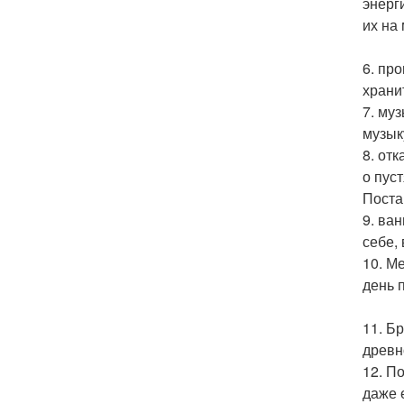
энерг
их на
6. пр
храни
7. му
музык
8. от
о пус
Поста
9. ва
себе,
10. М
день 
11. Б
древн
12. П
даже 