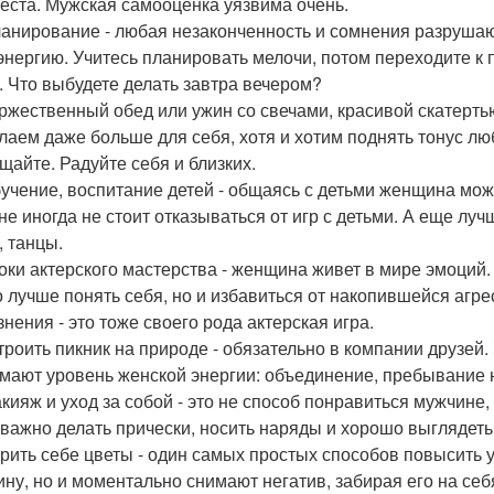
места. Мужская самооценка уязвима очень.
ланирование - любая незаконченность и сомнения разрушают
энергию. Учитесь планировать мелочи, потом переходите к
. Что выбудете делать завтра вечером?
оржественный обед или ужин со свечами, красивой скатерть
лаем даже больше для себя, хотя и хотим поднять тонус л
щайте. Радуйте себя и близких.
бучение, воспитание детей - общаясь с детьми женщина мож
не иногда не стоит отказываться от игр с детьми. А еще луч
, танцы.
роки актерского мастерства - женщина живет в мире эмоций
о лучше понять себя, но и избавиться от накопившейся агр
знения - это тоже своего рода актерская игра.
строить пикник на природе - обязательно в компании друзей
мают уровень женской энергии: объединение, пребывание 
акияж и уход за собой - это не способ понравиться мужчине,
 важно делать прически, носить наряды и хорошо выглядеть
арить себе цветы - один самых простых способов повысить 
ну, но и моментально снимают негатив, забирая его на себя