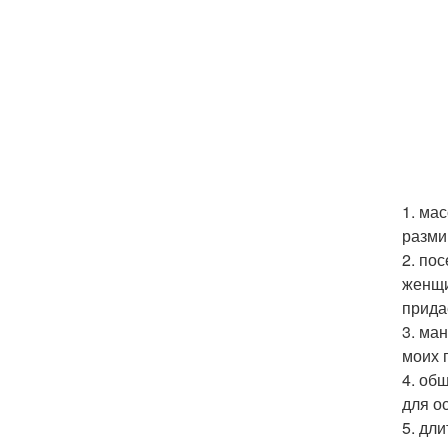
1. ма
разми
2. по
женщи
прида
3. ма
моих 
4. об
для о
5. дл