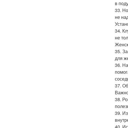
в поду
33. Н
не на
Устан
34. К
не то
Женск
35. З
для ж
36. Н
помог
сосед
37. О
Важно
38. Р
полез
39. И
внутр
40. И