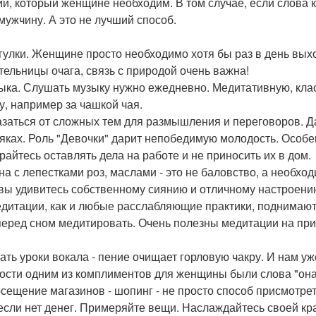
ии, который женщине необходим. В том случае, если слова 
 мужчину. А это не лучший способ.
огулки. Женщине просто необходимо хотя бы раз в день выхо
тельницы очага, связь с природой очень важна!
зыка. Слушать музыку нужно ежедневно. Медитативную, кла
у, например за чашкой чая.
казаться от сложных тем для размышления и переговоров. Д
тяках. Роль "Девочки" дарит непобедимую молодость. Особен
райтесь оставлять дела на работе и не приносить их в дом.
нна с лепестками роз, маслами - это не баловство, а необхо
 вы удивитесь собственному сиянию и отличному настроени
едитации, как и любые расслабляющие практики, поднимают
перед сном медитировать. Очень полезны медитации на при
рать уроки вокала - пение очищает горловую чакру. И нам уж
ости одним из комплиментов для женщины были слова "она 
осещение магазинов - шопинг - не просто способ присмотре
если нет денег. Примеряйте вещи. Наслаждайтесь своей кра