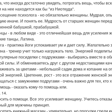
а, что иногда достаточно увидеть, потрогать вещь, чтобы в
 на нее находится как бы "из Ниоткуда".
осещение психолога - но обязательно женщины. Мудрая, оп
цию иначе. И понять ее. Мудрость от старших женщин перед
венной бабушкой, прабабушкой.
анцы - в любом виде - это отличнейшая вещь для усиления 
кие танцы, Латина.
ога - практика йоги успокаивает ум и дает силу. Желательн
на - тренер учит только нагружать тело. Энергией поделитьс
егулярные посиделки с подружками - выбираясь вместе в о
ой силы. И обмениваетесь друг с другом недостающими кач
хаживать за цветами - небольшой садик дома и копание на о
ой энергией. Цветение, рост - это все отражение женской эн
бщаться с замужними подругами - очень важно для тех, кто 
омощь - оказать кому-то помощь или.
. 14.
сить о помощи. Все это усиливает женщину. Учитесь отказы
ный для мужчины принцип.
осетить книжный магазин - удивительно, но прогулки среди