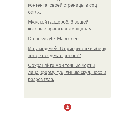
контента, своей страницы в соц
сетях.
Мужской гардероб: 6 вещей,
которые нравятся женщинам
Dafunkystyle. Matrix neo.
Ищу моделей. В приоритете выберу
того, кто сделал репост?
Сохраняйте мои точные черты
лица, форму губ, линию скул, носа и
разрез глаз.