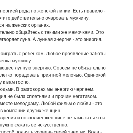
энергией рода по женской линии. Есть правило -
отите действительно очаровать мужчину.
я на женских органах.
ательно общайтесь с такими же мамочками. Это
воряет луна. А лунная энергия - это энергия.
 поиграть с ребенком. Любое проявление заботы
бенка мужчину.
вающее лунную энергию. Совсем не обязательно
 легко порадовать приятной мелочью. Одинокой
 к вам гостю.
людьми. В разговорах мы энергию черпаем.
ия не была сплетнями и прочим негативом.
 вместе мелодраму. Любой фильм о любви - это
в компании других женщин.
ззрения и позволяет женщине не замыкаться на
нужно сужать ее искусственно.
 способ поднять уровень своей энергии. Вода -