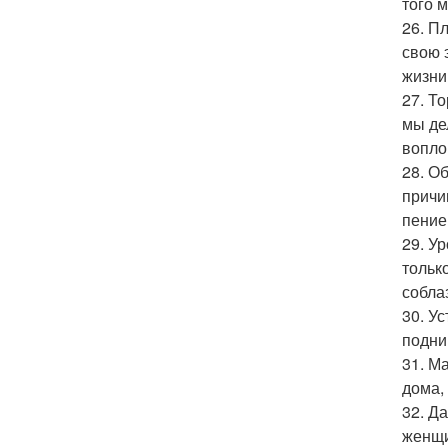
того 
26. П
свою 
жизни
27. Т
мы де
вопло
28. О
причи
пение
29. У
тольк
собла
30. У
подни
31. М
дома,
32. Д
женщи