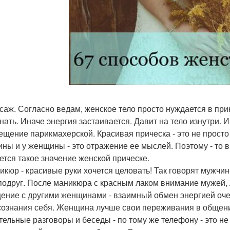
ссаж. Согласно ведам, женское тело просто нуждается в пр
нать. Иначе энергия застаивается. Давит на тело изнутри. 
сещение парикмахерской. Красивая прическа - это не прост
ны и у женщины - это отражение ее мыслей. Поэтому - то в
ется такое значение женской прическе.
никюр - красивые руки хочется целовать! Так говорят мужчин
подруг. После маникюра с красным лаком внимание мужей,
щение с другими женщинами - взаимный обмен энергией оч
сознания себя. Женщина лучше свои переживания в общени
ительные разговоры и беседы - по тому же телефону - это н