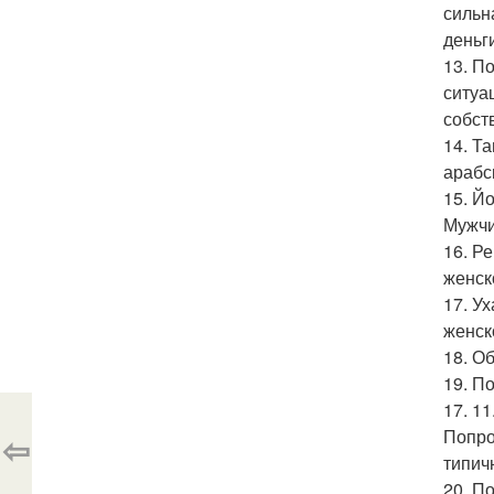
сильн
деньги
13. П
ситуа
собст
14. Т
арабс
15. Й
Мужчи
16. Р
женск
17. У
женск
18. О
19. П
17. 11
Попро
⇦
типич
20. П