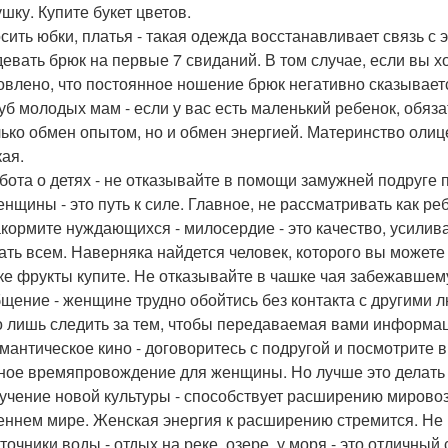
шку. Купите букет цветов.
осить юбки, платья - такая одежда восстанавливает связь с 
девать брюк на первые 7 свиданий. В том случае, если вы х
овлено, что постоянное ношение брюк негативно сказываетс
луб молодых мам - если у вас есть маленький ребенок, обяз
лько обмен опытом, но и обмен энергией. Материнство олицет
ая.
абота о детях - не отказывайте в помощи замужней подруге
енщины - это путь к силе. Главное, не рассматривать как ре
акормите нуждающихся - милосердие - это качество, усили
ать всем. Наверняка найдется человек, которого вы можете
ке фрукты купите. Не отказывайте в чашке чая забежавшему
бщение - женщине трудно обойтись без контакта с другими 
 лишь следить за тем, чтобы передаваемая вами информац
омантическое кино - договоритесь с подругой и посмотрите
ное времяпровождение для женщины. Но лучше это делать 
зучение новой культуры - способствует расширению мирово
еннем мире. Женская энергия к расширению стремится. Не 
сточники воды - отдых на реке, озере, у моря - это отличный