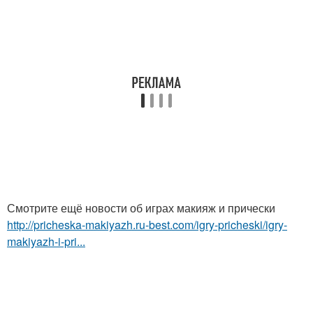
Смотрите ещё новости об играх макияж и прически
http://pricheska-makiyazh.ru-best.com/igry-pricheski/igry-
makiyazh-i-pri...