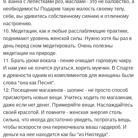
9. ванна с лепестками роз, маслами - это не баловство, а
необходимость! Подарив такую малость своему телу,
себе, вы удивитесь собственному сиянию и отличному
настроению.
10. Медитации, как и любые расслабляющие практики,
поднимают уровень женской силы. Нужно хотя бы раз в
день перед сном медитировать. Очень полезны
медитации на природе.
11. Брать уроки вокала - пение очищает горловую чакру.
И нам уже не хочется ругаться, корить мужчин. В Спарте
в древности одним из комплиментов для женщины были
слова "она как Песня".
12. Посещение магазинов - шопинг - не просто способ
присмотреть новые вещи. Учитесь ходить по магазинам,
даже если нет денег. Примеряйте вещи. Наслаждайтесь
своей красотой. И помните - женская энергия столь
сильна, что иногда достаточно увидеть, потрогать вещь,
чтобы вскорости она перекочевала вваш гардероб. И
деньги на нее находится как бы "из Ниоткуда".