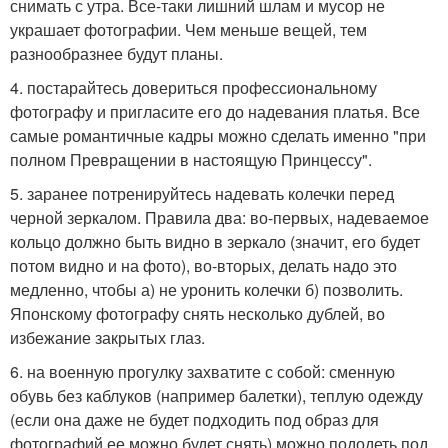
снимать с утра. Все-таки лишний шлам и мусор не
украшает фотографии. Чем меньше вещей, тем
разнообразнее будут планы.
4. постарайтесь довериться профессиональному
фотографу и пригласите его до надевания платья. Все
самые романтичные кадры можно сделать именно "при
полном Превращении в настоящую Принцессу".
5. заранее потренируйтесь надевать колечки перед
черной зеркалом. Правила два: во-первых, надеваемое
кольцо должно быть видно в зеркало (значит, его будет
потом видно и на фото), во-вторых, делать надо это
медленно, чтобы а) не уронить колечки б) позволить.
Японскому фотографу снять несколько дублей, во
избежание закрытых глаз.
6. на военную прогулку захватите с собой: сменную
обувь без каблуков (например балетки), теплую одежду
(если она даже не будет подходить под образ для
фотографий ее можно будет снять) можно пододеть под