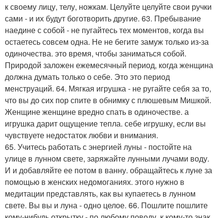
к своему лицу, телу, ножкам. Целуйте целуйте свои ручки
сами - и их будут боготворить другие. 63. Пребывание
наедине с собой - не пугайтесь тех моментов, когда вы
остаетесь совсем одна. Не не бегите замуж только из-за
одиночества. это время, чтобы заниматься собой.
Природой заложен ежемесячный период, когда женщина
должна думать только о себе. Это это период
менструаций. 64. Мягкая игрушка - не ругайте себя за то,
что вы до сих пор спите в обнимку с плюшевым Мишкой.
Женщине женщине вредно спать в одиночестве. а
игрушка дарит ощущение тепла. себе игрушку, если вы
чувствуете недостаток любви и внимания.
65. Учитесь работать с энергией луны - постойте на
улице в лунном свете, заряжайте лунными лучами воду.
И и добавляйте ее потом в ванну. обращайтесь к луне за
помощью в женских недомоганиях. этого нужно в
медитации представлять, как вы купаетесь в лунном
свете. Вы вы и луна - одно целое. 66. Пошлите пошлите
кому-нибудь открытку - по любому поводу. к кому-то знак