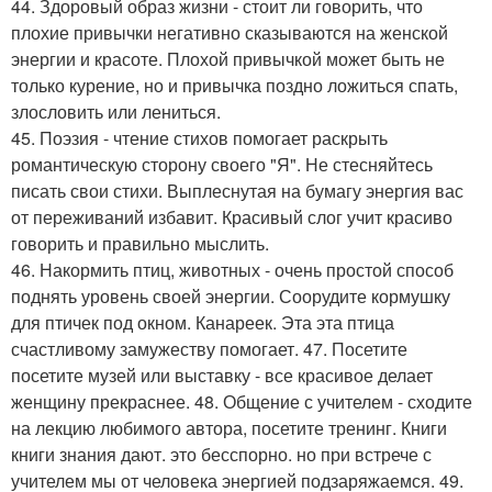
44. Здоровый образ жизни - стоит ли говорить, что
плохие привычки негативно сказываются на женской
энергии и красоте. Плохой привычкой может быть не
только курение, но и привычка поздно ложиться спать,
злословить или лениться.
45. Поэзия - чтение стихов помогает раскрыть
романтическую сторону своего "Я". Не стесняйтесь
писать свои стихи. Выплеснутая на бумагу энергия вас
от переживаний избавит. Красивый слог учит красиво
говорить и правильно мыслить.
46. Накормить птиц, животных - очень простой способ
поднять уровень своей энергии. Соорудите кормушку
для птичек под окном. Канареек. Эта эта птица
счастливому замужеству помогает. 47. Посетите
посетите музей или выставку - все красивое делает
женщину прекраснее. 48. Общение с учителем - сходите
на лекцию любимого автора, посетите тренинг. Книги
книги знания дают. это бесспорно. но при встрече с
учителем мы от человека энергией подзаряжаемся. 49.