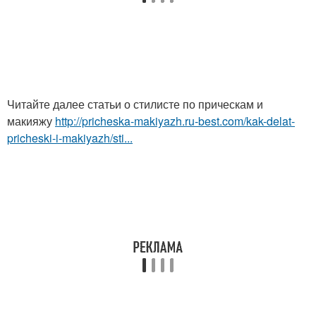
Читайте далее статьи о стилисте по прическам и
макияжу
http://pricheska-makiyazh.ru-best.com/kak-delat-
pricheski-i-makiyazh/sti...