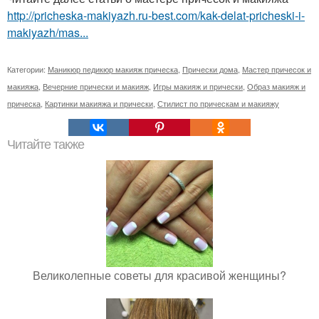
http://pricheska-makiyazh.ru-best.com/kak-delat-pricheski-i-
makiyazh/mas...
Категории:
Маникюр педикюр макияж прическа
,
Прически дома
,
Мастер причесок и
макияжа
,
Вечерние прически и макияж
,
Игры макияж и прически
,
Образ макияж и
прическа
,
Картинки макияжа и прически
,
Стилист по прическам и макияжу
Читайте также
Великолепные советы для красивой женщины?