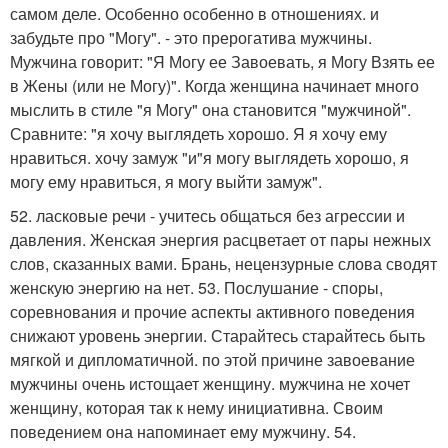
самом деле. Особенно особенно в отношениях. и
забудьте про "Могу". - это прерогатива мужчины.
Мужчина говорит: "Я Могу ее Завоевать, я Могу Взять ее
в Жены (или не Могу)". Когда женщина начинает много
мыслить в стиле "я Могу" она становится "мужчиной".
Сравните: "я хочу выглядеть хорошо. Я я хочу ему
нравиться. хочу замуж "и"я могу выглядеть хорошо, я
могу ему нравиться, я могу выйти замуж".
52. ласковые речи - учитесь общаться без агрессии и
давления. Женская энергия расцветает от пары нежных
слов, сказанных вами. Брань, нецензурные слова сводят
женскую энергию на нет. 53. Послушание - споры,
соревнования и прочие аспекты активного поведения
снижают уровень энергии. Старайтесь старайтесь быть
мягкой и дипломатичной. по этой причине завоевание
мужчины очень истощает женщину. мужчина не хочет
женщину, которая так к нему инициативна. Своим
поведением она напоминает ему мужчину. 54.