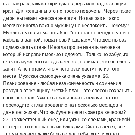
нас так раздражает скрипучая дверь или подтекающий
кран. Для женщины это не просто недочеты. Через такие
дыры вытекает женская энергия. Но как раз в таких
мелочах иногда важно мужчину не беспокоить. Почему?
Мужчина мыслит масштабно: "вот станет негодным весь
кафель в ванной, тогда новый сделаем. Что десять раз
подмазывать стены! Иногда проще нанять человека,
который исправит мелкие недочеты. Только не забудьте
сказать мужу, что вы сделали это, понимая, что он очень
занят. А не потому, что у него руки растут не из того
места. Мужская самооценка очень уязвима. 26.
Планирование - любая незаконченность и сомнения
разрушают женщину. Четкий план - это способ сохранить
свою энергию. Учитесь планировать мелочи, потом
переходите к планированию на несколько месяцев и
даже лет жизни. Что выбудете делать завтра вечером?
27. Торжественный обед или ужин со свечами, красивой
скатертью и изысканными блюдами. Оказывается, все
это мы делаем даже больше для себя, хотя и хотим