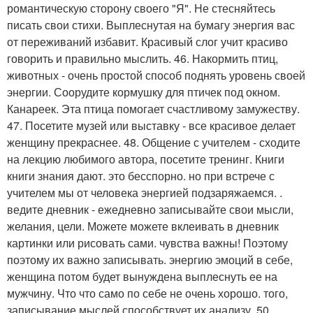
романтическую сторону своего "Я". Не стесняйтесь
писать свои стихи. Выплеснутая на бумагу энергия вас
от переживаний избавит. Красивый слог учит красиво
говорить и правильно мыслить. 46. Накормить птиц,
животных - очень простой способ поднять уровень своей
энергии. Соорудите кормушку для птичек под окном.
Канареек. Эта птица помогает счастливому замужеству.
47. Посетите музей или выставку - все красивое делает
женщину прекраснее. 48. Общение с учителем - сходите
на лекцию любимого автора, посетите тренинг. Книги
книги знания дают. это бесспорно. но при встрече с
учителем мы от человека энергией подзаряжаемся. .
ведите дневник - ежедневно записывайте свои мысли,
желания, цели. Можете можете вклеивать в дневник
картинки или рисовать сами. чувства важны! Поэтому
поэтому их важно записывать. энергию эмоций в себе,
женщина потом будет вынуждена выплеснуть ее на
мужчину. Что что само по себе не очень хорошо. того,
записывание мыслей способствует их анализу. 50.