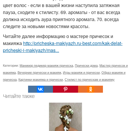
цвет волос - если в вашей жизни наступила затяжная
пауза, сходите к стилисту. 69. ароматы - от вас всегда
должна исходить аура приятного аромата. 70. всегда
следите за новыми новостями красоты.
Читайте далее информацию о мастере причесок и
макияжа
http://pricheska-makiyazh.ru-best.com/kak-delat-
pricheski-i-makiyazh/mas...
Категории:
Маникюр педикюр макияж прическа
,
Прически дома
,
Мастер причесок и
макияжа
,
Вечерние прически и макияж
,
Игры макияж и прически
,
Образ макияж и
прическа
,
Картинки макияжа и прически
,
Стилист по прическам и макияжу
Читайте также