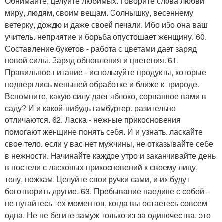
Обнимайте, целуйте любимых. Говорите слова любви
миру, людям, своим вещам. Солнышку, весеннему
ветерку, дождю и даже своей печали. Ибо ибо она ваш
учитель. неприятие и борьба опустошает женщину. 60.
Составление букетов - работа с цветами дает заряд
новой силы. Заряд обновления и цветения. 61.
Правильное питание - используйте продукты, которые
подверглись меньшей обработке и ближе к природе.
Вспомните, какую силу дает яблоко, сорванное вами в
саду? И и какой-нибудь гамбургер. разительно
отличаются. 62. Ласка - нежные прикосновения
помогают женщине понять себя. И и узнать. ласкайте
свое тело. если у вас нет мужчины, не отказывайте себе
в нежности. Начинайте каждое утро и заканчивайте день
в постели с ласковых прикосновений к своему лицу,
телу, ножкам. Целуйте свои ручки сами, и их будут
боготворить другие. 63. Пребывание наедине с собой -
не пугайтесь тех моментов, когда вы остаетесь совсем
одна. Не не бегите замуж только из-за одиночества. это