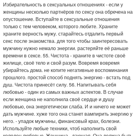
Избирательность в сексуальных отношениях - если у
женщины несколько партнёров по сексу она обречена на
опустошение. Вступайте в сексуальные отношения
только с тем человеком, которого любите. Храните
храните верность мужу. старайтесь отдалить первый
секс после знакомства. для того чтобы заинтересовать
мужчину нужно немало энергии. растеряйте её раньше
времени в сексе. 55. Чистота - храните в чистоте своё
жилище, своё тело и свой разум. Вовремя вовремя
убирайтесь дома. не копите негативные воспоминания
прошлого. простой способ поднять энергию - встать под
душ. Чистота принесёт силу. 56. Напитывать себя
любовью - один из самых важных аспектов. В случае
если женщина не наполнила своё сердце и душу
любовью, она энергетически слаба. И и ничего не может
дать мужчине. хуже того она станет вампирить энергию у
него. - упадок мужчины, финансовый крах, болезни.
Используйте любые техники, чтоб наполнить свой
колодец любовью. Женщина - дающая. Она должна быть