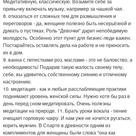
Медитативную, классическую. Возьмите себе за
привычку включать музыку, например за чашкой чая.
8. отказаться от сложных тем для размышления и
переговоров - да, женщине полезно быть несерьёзной и
думать о пустяках. Роль "Девочки" дарит непобедимую
молодость. Особенно этот пункт для бизнес-леди важен.
Постарайтесь оставлять дела на работе и не приносить
их в дом.
9. ванна с лепестками роз, маслами - это не баловство, а
необходимость! Подарив такую малость своему телу,
себе, вы удивитесь собственному сиянию и отличному
настроению.
10. медитация - как и любые расслабляющие практики
поднимают уровень женской силы. Нужно хотя бы раз в
день перед сном медитировать. Очень полезны
медитации на природе. 11. Брать уроки вокала - пение
очищает горловую чакру. И нам уже не хочется ругаться,
корить мужчин. В Спарте в древности одним из
комплиментов для женщины были слова "она как