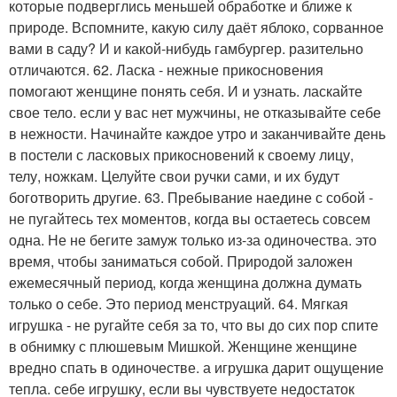
которые подверглись меньшей обработке и ближе к
природе. Вспомните, какую силу даёт яблоко, сорванное
вами в саду? И и какой-нибудь гамбургер. разительно
отличаются. 62. Ласка - нежные прикосновения
помогают женщине понять себя. И и узнать. ласкайте
свое тело. если у вас нет мужчины, не отказывайте себе
в нежности. Начинайте каждое утро и заканчивайте день
в постели с ласковых прикосновений к своему лицу,
телу, ножкам. Целуйте свои ручки сами, и их будут
боготворить другие. 63. Пребывание наедине с собой -
не пугайтесь тех моментов, когда вы остаетесь совсем
одна. Не не бегите замуж только из-за одиночества. это
время, чтобы заниматься собой. Природой заложен
ежемесячный период, когда женщина должна думать
только о себе. Это период менструаций. 64. Мягкая
игрушка - не ругайте себя за то, что вы до сих пор спите
в обнимку с плюшевым Мишкой. Женщине женщине
вредно спать в одиночестве. а игрушка дарит ощущение
тепла. себе игрушку, если вы чувствуете недостаток