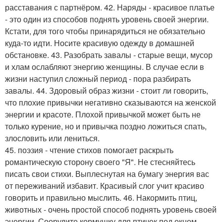
расставания с партнёром. 42. Наряды - красивое платье
- это один из способов поднять уровень своей энергии.
Кстати, для того чтобы принарядиться не обязательно
куда-то идти. Носите красивую одежду в домашней
обстановке. 43. Разобрать завалы - старые вещи, мусор
и хлам ослабляют энергию женщины. В случае если в
жизни наступил сложный период - пора разбирать
завалы. 44. Здоровый образ жизни - стоит ли говорить,
что плохие привычки негативно сказываются на женской
энергии и красоте. Плохой привычкой может быть не
только курение, но и привычка поздно ложиться спать,
злословить или лениться.
45. поэзия - чтение стихов помогает раскрыть
романтическую сторону своего "Я". Не стесняйтесь
писать свои стихи. Выплеснутая на бумагу энергия вас
от переживаний избавит. Красивый слог учит красиво
говорить и правильно мыслить. 46. Накормить птиц,
животных - очень простой способ поднять уровень своей
энергии. Соорудите кормушку для птичек под окном.