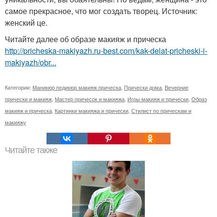
самое прекрасное, что мог создать творец. Источник:
женский це.
Читайте далее об образе макияж и прическа
http://pricheska-makiyazh.ru-best.com/kak-delat-pricheski-i-
makiyazh/obr...
Категории:
Маникюр педикюр макияж прическа
,
Прически дома
,
Вечерние
прически и макияж
,
Мастер причесок и макияжа
,
Игры макияж и прически
,
Образ
макияж и прическа
,
Картинки макияжа и прически
,
Стилист по прическам и
макияжу
Читайте также