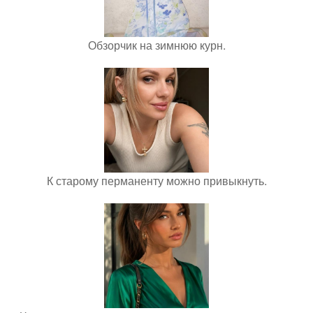
Обзорчик на зимнюю курн.
К старому перманенту можно привыкнуть.