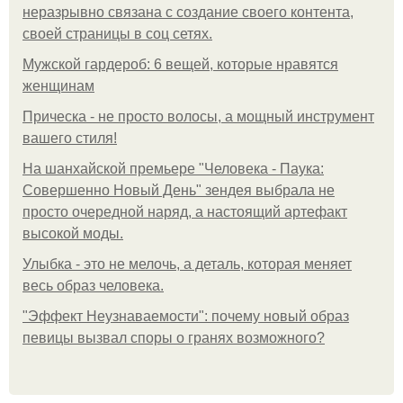
неразрывно связана с создание своего контента,
своей страницы в соц сетях.
Мужской гардероб: 6 вещей, которые нравятся
женщинам
Прическа - не просто волосы, а мощный инструмент
вашего стиля!
На шанхайской премьере "Человека - Паука:
Совершенно Новый День" зендея выбрала не
просто очередной наряд, а настоящий артефакт
высокой моды.
Улыбка - это не мелочь, а деталь, которая меняет
весь образ человека.
"Эффект Неузнаваемости": почему новый образ
певицы вызвал споры о гранях возможного?