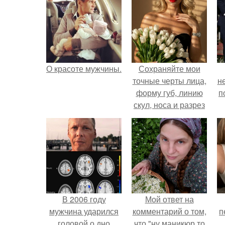
О красоте мужчины.
Сохраняйте мои
точные черты лица,
н
форму губ, линию
п
скул, носа и разрез
глаз.
В 2006 году
Мой ответ на
мужчина ударился
комментарий о том,
п
головой о дно
что "ну маникюр то