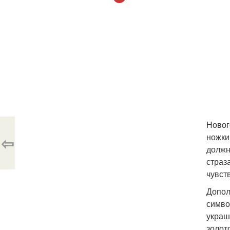
Новог
ножки
⇦
должн
страз
чувст
Допол
симво
украш
золот