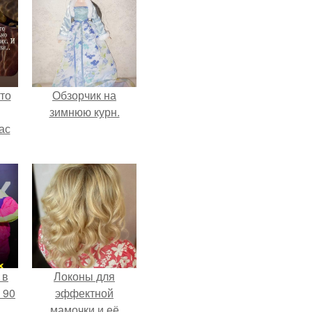
то
Обзорчик на
зимнюю курн.
ас
ние
а,
ы в
 в
Локоны для
 90
эффектной
мамочки и её