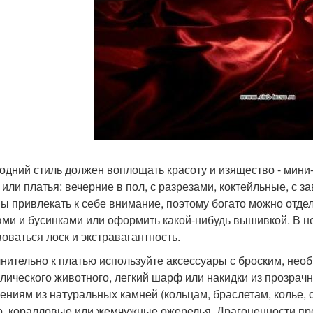
одний стиль должен воплощать красоту и изящество - мини
 или платья: вечерние в пол, с разрезами, коктейльные, с 
ы привлекать к себе внимание, поэтому богато можно отдел
ами и бусинками или оформить какой-нибудь вышивкой. В 
воваться лоск и экстравагантность.
нительно к платью используйте аксессуары с броским, нео
лического животного, легкий шарф или накидки из прозрач
ениям из натуральных камней (кольцам, браслетам, колье, с
о, коралловые или жемчужные ожерелья. Драгоценности пре