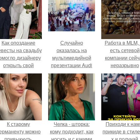
Как опоздание
Случайно
Работа в MLM, 
евесты на свадьбу
оказалась на
есть сетевой
омогло дизайнеру
мультимедийной
компании сейч
открыть свой
презентации Audi
неразрывно
бренд.
Q7 на новой сцене
связана с созда
александринского
своего контент
театра.
своей страниц
соц сетях.
К старому
Челка - шторка:
Приходи к нам
ерманенту можно
кому подходит, как
прикиде в стиле
привыкнуть.
носить и с какими
х и получай