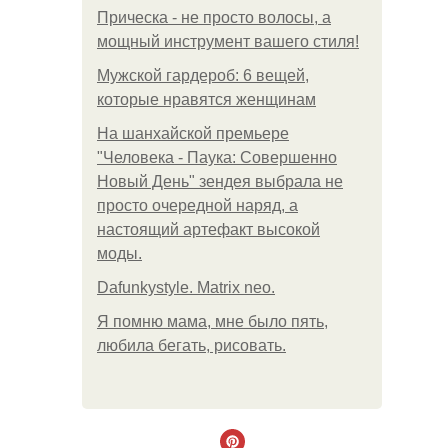
Прическа - не просто волосы, а
мощный инструмент вашего стиля!
Мужской гардероб: 6 вещей,
которые нравятся женщинам
На шанхайской премьере
"Человека - Паука: Совершенно
Новый День" зендея выбрала не
просто очередной наряд, а
настоящий артефакт высокой
моды.
Dafunkystyle. Matrix neo.
Я помню мама, мне было пять,
любила бегать, рисовать.