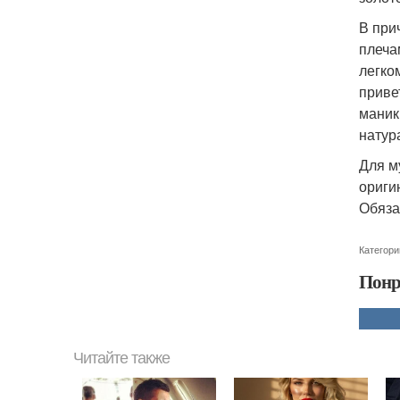
В при
плеча
легко
приве
маник
натур
Для м
ориги
Обяза
Категори
Понр
Читайте также