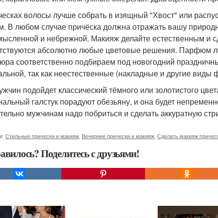
ческах волосы лучше собрать в изящный "Хвост" или распус
м. В любом случае причёска должна отражать вашу природн
мысленной и небрежной. Макияж делайте естественным и сд
тствуются абсолютно любые цветовые решения. Парфюм л
юра соответственно подбираем под новогодний праздничны
альной, так как неестественные (накладные и другие виды 
ужчин подойдет классический тёмного или золотистого цве
нальный галстук порадуют обезьяну, и она будет непременно
тельно мужчинам надо побриться и сделать аккуратную стр
и:
Стильные прически и макияж
,
Вечерние прически и макияж
,
Сделать макияж причес
авилось? Поделитесь с друзьями!