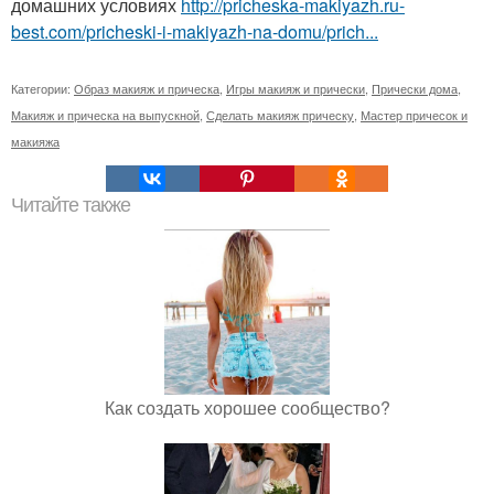
домашних условиях
http://pricheska-makiyazh.ru-
best.com/pricheski-i-makiyazh-na-domu/prich...
Категории:
Образ макияж и прическа
,
Игры макияж и прически
,
Прически дома
,
Макияж и прическа на выпускной
,
Сделать макияж прическу
,
Мастер причесок и
макияжа
Читайте также
Как создать хорошее сообщество?