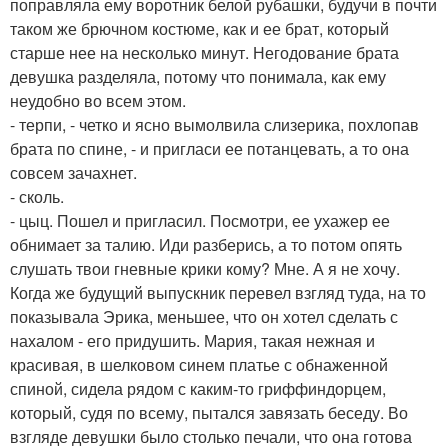
поправляла ему воротник белой рубашки, будучи в почти
таком же брючном костюме, как и ее брат, который
старше нее на несколько минут. Негодование брата
девушка разделяла, потому что понимала, как ему
неудобно во всем этом.
- терпи, - четко и ясно вымолвила слизерика, похлопав
брата по спине, - и пригласи ее потанцевать, а то она
совсем зачахнет.
- сколь.
- цыц. Пошел и пригласил. Посмотри, ее ухажер ее
обнимает за талию. Иди разберись, а то потом опять
слушать твои гневные крики кому? Мне. А я не хочу.
Когда же будущий выпускник перевел взгляд туда, на то
показывала Эрика, меньшее, что он хотел сделать с
нахалом - его придушить. Мария, такая нежная и
красивая, в шелковом синем платье с обнаженной
спиной, сидела рядом с каким-то гриффиндорцем,
который, судя по всему, пытался завязать беседу. Во
взгляде девушки было столько печали, что она готова