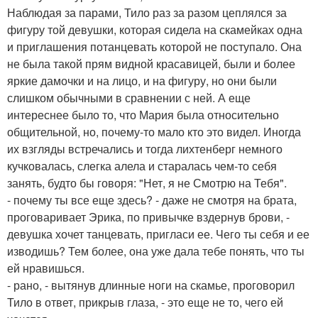
Наблюдая за парами, Тило раз за разом цеплялся за
фигуру той девушки, которая сидела на скамейках одна
и приглашения потанцевать которой не поступало. Она
не была такой прям видной красавицей, были и более
яркие дамочки и на лицо, и на фигуру, но они были
слишком обычными в сравнении с ней. А еще
интереснее было то, что Мария была относительно
общительной, но, почему-то мало кто это видел. Иногда
их взгляды встречались и тогда лихтенберг немного
кучковалась, слегка алела и старалась чем-то себя
занять, будто бы говоря: "Нет, я не Смотрю на Тебя".
- почему ты все еще здесь? - даже не смотря на брата,
проговаривает Эрика, по привычке вздернув брови, -
девушка хочет танцевать, пригласи ее. Чего ты себя и ее
изводишь? Тем более, она уже дала тебе понять, что ты
ей нравишься.
- рано, - вытянув длинные ноги на скамье, проговорил
Тило в ответ, прикрыв глаза, - это еще не то, чего ей