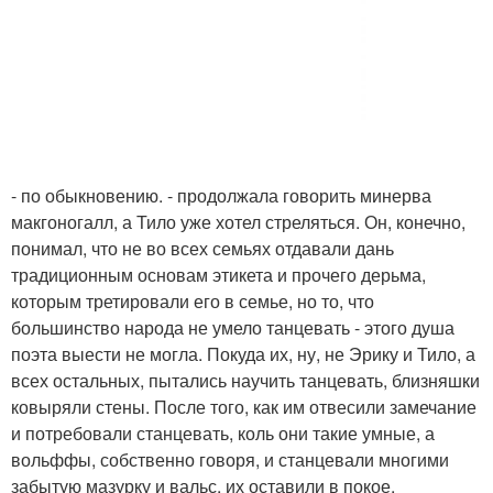
- по обыкновению. - продолжала говорить минерва
макгоногалл, а Тило уже хотел стреляться. Он, конечно,
понимал, что не во всех семьях отдавали дань
традиционным основам этикета и прочего дерьма,
которым третировали его в семье, но то, что
большинство народа не умело танцевать - этого душа
поэта выести не могла. Покуда их, ну, не Эрику и Тило, а
всех остальных, пытались научить танцевать, близняшки
ковыряли стены. После того, как им отвесили замечание
и потребовали станцевать, коль они такие умные, а
вольффы, собственно говоря, и станцевали многими
забытую мазурку и вальс, их оставили в покое.