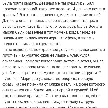
была почти рыдать. Девичьи мечты рушились. Бал
проходил стороной, как и все веселье. И для кого вся эта
красота? Это платье, прическа, макияж, прочие вещи?
Для чего она натачивала свое мастерство в танцах в
выручай комнате? Для чего готовилась к балу? Все эти
мысли были развеяны в тот момент, когда перед ее
глазами появились носки черных туфель, а затем и
ладонь в приглашающем жесте.
- я не позволю самой красивой девушке в замке сидеть и
грустить, - аккуратно сжав ее ладонь, улыбнулся
слизеринец, помогая когтевранке встать, а затем, обняв
ее за талию, начал медленно вальсировать, не снимая
улыбки с лица, - и почему же такая красавица грустит?
- уже не. - Мария не успевает договорить, простую
фразу, как ее прижимают ближе к телу, на фоне которого
она кажется еще более миниатюрной и хрупкой. И ей
это, впервые нравится. Она не задает вопросов, ей не
нужны никакие слова, лишь кладет голову на грудь
парню, который ее немного старше. С ним уже было