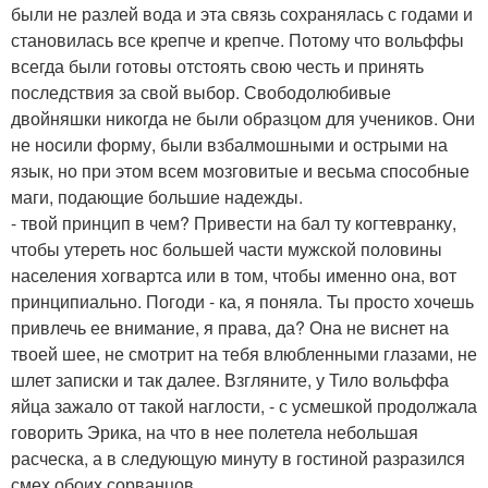
были не разлей вода и эта связь сохранялась с годами и
становилась все крепче и крепче. Потому что вольффы
всегда были готовы отстоять свою честь и принять
последствия за свой выбор. Свободолюбивые
двойняшки никогда не были образцом для учеников. Они
не носили форму, были взбалмошными и острыми на
язык, но при этом всем мозговитые и весьма способные
маги, подающие большие надежды.
- твой принцип в чем? Привести на бал ту когтевранку,
чтобы утереть нос большей части мужской половины
населения хогвартса или в том, чтобы именно она, вот
принципиально. Погоди - ка, я поняла. Ты просто хочешь
привлечь ее внимание, я права, да? Она не виснет на
твоей шее, не смотрит на тебя влюбленными глазами, не
шлет записки и так далее. Взгляните, у Тило вольффа
яйца зажало от такой наглости, - с усмешкой продолжала
говорить Эрика, на что в нее полетела небольшая
расческа, а в следующую минуту в гостиной разразился
смех обоих сорванцов.