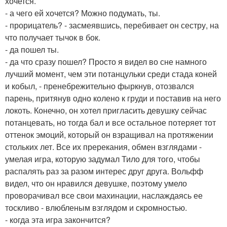
хочется.
- а чего ей хочется? Можно подумать, ты.
- прорицатель? - засмеявшись, перебивает он сестру, на
что получает тычок в бок.
- да пошел ты.
- да что сразу пошел? Просто я видел во сне намного
лучший момент, чем эти потанцульки среди стада коней
и кобыл, - пренебрежительно фыркнув, отозвался
парень, притянув одно колено к груди и поставив на него
локоть. Конечно, он хотел пригласить девушку сейчас
потанцевать, но тогда бал и все остальное потеряет тот
оттенок эмоций, который он взращивал на протяжении
стольких лет. Все их пререкания, обмен взглядами -
умелая игра, которую задумал Тило для того, чтобы
распалять раз за разом интерес друг друга. Вольфф
видел, что он нравился девушке, поэтому умело
проворачивал все свои махинации, наслаждаясь ее
тоскливо - влюбленым взглядом и скромностью.
- когда эта игра закончится?