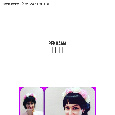
возможен? 89247130133