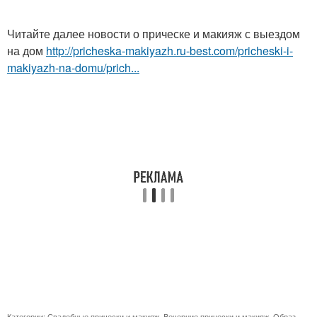
Читайте далее новости о прическе и макияж с выездом
на дом
http://pricheska-makiyazh.ru-best.com/pricheski-i-
makiyazh-na-domu/prich...
Категории:
Свадебные прически и макияж
,
Вечерние прически и макияж
,
Образ