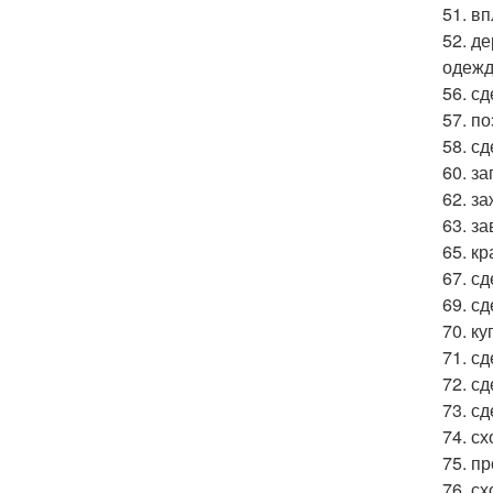
51. в
52. д
одежд
56. сд
57. п
58. с
60. з
62. з
63. з
65. к
67. с
69. сд
70. к
71. сд
72. с
73. с
74. сх
75. пр
76. сх