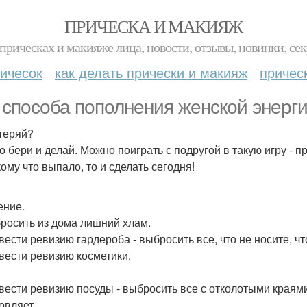
ПРИЧЕСКА И МАКИЯЖ
прическах и макияже лица, новости, отзывы, новинки, сек
ичесок
как делать прически и макияж
причес
 способа пополнения женской энерги
теряй?
о бери и делай. Можно поиграть с подругой в такую игру - п
кому что выпало, то и сделать сегодня!
ние.
бросить из дома лишний хлам.
вести ревизию гардероба - выбросить все, что не носите, чт
овести ревизию косметики.
овести ревизию посуды - выбросить все с отколотыми краями
овляет.