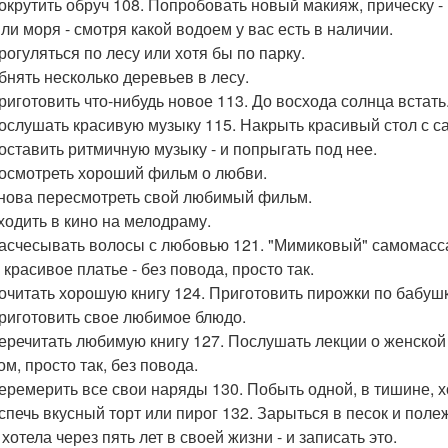
покрутить обруч 108. Попробовать новый макияж, прическу -
или моря - смотря какой водоем у вас есть в наличии.
рогуляться по лесу или хотя бы по парку.
обнять несколько деревьев в лесу.
приготовить что-нибудь новое 113. До восхода солнца встать
послушать красивую музыку 115. Накрыть красивый стол с са
поставить ритмичную музыку - и попрыгать под нее.
посмотреть хороший фильм о любви.
снова пересмотреть свой любимый фильм.
сходить в кино на мелодраму.
расчесывать волосы с любовью 121. "Мимиковый" самомасса
красивое платье - без повода, просто так.
почитать хорошую книгу 124. Приготовить пирожки по бабу
приготовить свое любимое блюдо.
перечитать любимую книгу 127. Послушать лекции о женской
м, просто так, без повода.
перемерить все свои наряды 130. Побыть одной, в тишине, х
испечь вкусный торт или пирог 132. Зарыться в песок и полеж
хотела через пять лет в своей жизни - и записать это.