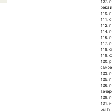
107. 
реки 
110. п
111. 
112. 
114. 
116. 
117. 
118. 
119. 
120. 
самое 
123. 
125. 
126. 
вечеро
129. 
131. 
бы ты 