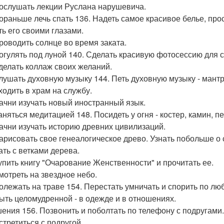
послушать лекции Руслана нарушевича.
пораньше лечь спать 136. Надеть самое красивое белье, прос
ть его своими глазами.
проводить солнце во время заката.
погулять под луной 140. Сделать красивую фотосессию для с
сделать коллаж своих желаний.
слушать духовную музыку 144. Петь духовную музыку - мант
ходить в храм на службу.
начни изучать новый иностранный язык.
аняться медитацией 148. Посидеть у огня - костер, камин, пе
начни изучать историю древних цивилизаций.
нарисовать свое генеалогическое древо. Узнать побольше о 
ать с ветками дерева.
купить книгу "Очарование Женственности" и прочитать ее.
смотреть на звездное небо.
полежать на траве 154. Перестать умничать и спорить по лю
быть целомудренной - в одежде и в отношениях.
ения 156. Позвонить и поболтать по телефону с подругами.
стретиться с подругой.