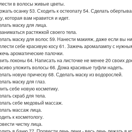
плести в волосы живые цветы.
ержать осанку 53. Сходить к остеопату 54. Сделать обертыва
у, которая вам нравится и идет.
елать маску для лица.
озаниматься растяжкой своего тела.
делать маску для волос 59. Нанести макияж, даже если вы ни
аплести себе красивую косу 61. Зажечь аромалампу с нужны
ажечь ароматические палочки.
авить локоны 64. Написать на листочке не менее 20 своих до
расиво уложить волосы 66. Дома красивые туфли надеть.
делать новую прическу 68. Сделать маску из водорослей.
елать маску для глаз.
упить себе новую косметику.
елать скраб для тела.
делать себе медовый массаж.
делать массаж лица.
одить к косметологу.
овести чистку лица.
одить в баню 77. Провести день лени - весь день лежать в кр