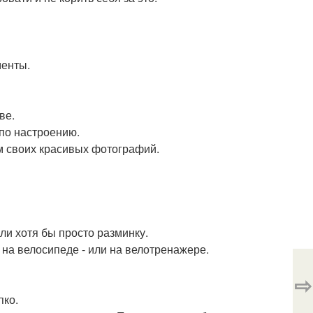
менты.
ве.
 по настроению.
ом своих красивых фотографий.
или хотя бы просто разминку.
 на велосипеде - или на велотренажере.
⇨
пко.