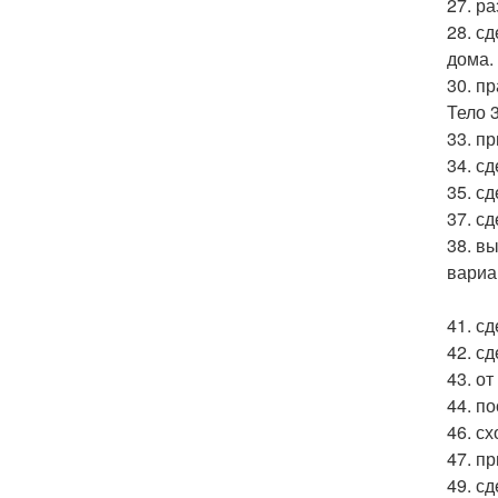
27. р
28. с
дома.
30. п
Тело 3
33. п
34. сд
35. сд
37. с
38. в
вариа
41. с
42. сд
43. от
44. п
46. с
47. п
49. с