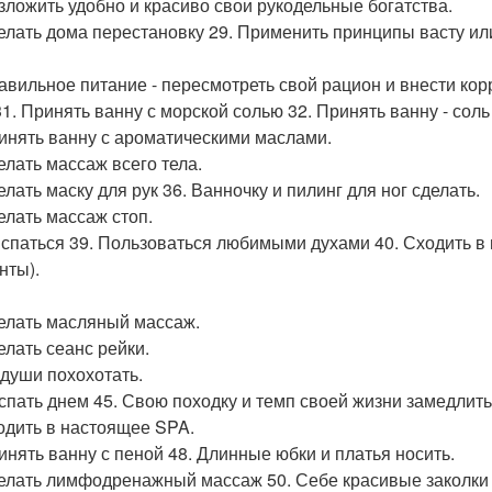
азложить удобно и красиво свои рукодельные богатства.
делать дома перестановку 29. Применить принципы васту и
равильное питание - пересмотреть свой рацион и внести кор
1. Принять ванну с морской солью 32. Принять ванну - соль с
ринять ванну с ароматическими маслами.
елать массаж всего тела.
елать маску для рук 36. Ванночку и пилинг для ног сделать.
делать массаж стоп.
ыспаться 39. Пользоваться любимыми духами 40. Сходить 
нты).
делать масляный массаж.
елать сеанс рейки.
 души похохотать.
оспать днем 45. Свою походку и темп своей жизни замедлить
ходить в настоящее SPA.
ринять ванну с пеной 48. Длинные юбки и платья носить.
делать лимфодренажный массаж 50. Себе красивые заколки и