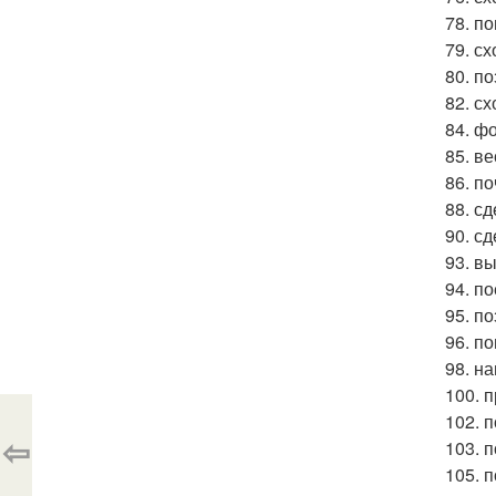
78. п
79. сх
80. п
82. с
84. ф
85. в
86. п
88. с
90. с
93. в
94. п
95. п
96. п
98. н
100. 
102. п
⇦
103. п
105. п