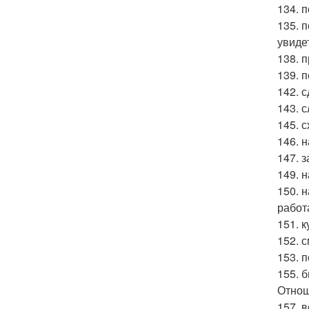
134. 
135. 
увиде
138. 
139. 
142. 
143. 
145. с
146. 
147. з
149. 
150. 
работ
151. 
152. 
153. 
155. 
Отнош
157. в