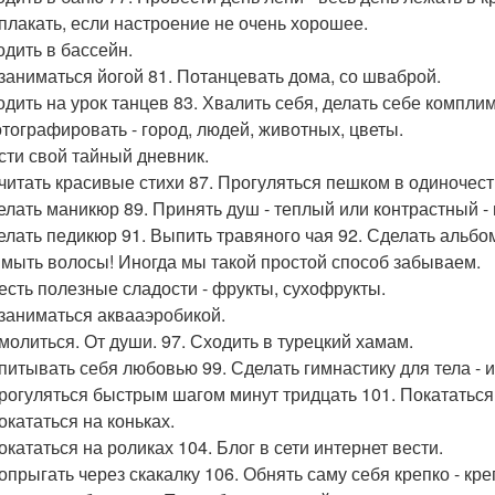
оплакать, если настроение не очень хорошее.
одить в бассейн.
озаниматься йогой 81. Потанцевать дома, со шваброй.
ходить на урок танцев 83. Хвалить себя, делать себе компли
отографировать - город, людей, животных, цветы.
ести свой тайный дневник.
очитать красивые стихи 87. Прогуляться пешком в одиночест
делать маникюр 89. Принять душ - теплый или контрастный -
делать педикюр 91. Выпить травяного чая 92. Сделать альб
ымыть волосы! Иногда мы такой простой способ забываем.
оесть полезные сладости - фрукты, сухофрукты.
озаниматься аквааэробикой.
омолиться. От души. 97. Сходить в турецкий хамам.
апитывать себя любовью 99. Сделать гимнастику для тела - 
прогуляться быстрым шагом минут тридцать 101. Покататься
окататься на коньках.
окататься на роликах 104. Блог в сети интернет вести.
опрыгать через скакалку 106. Обнять саму себя крепко - кре