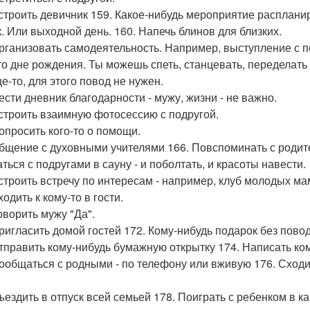
устроить девичник 159. Какое-нибудь мероприятие расплан
к. Или выходной день. 160. Напечь блинов для близких.
организовать самодеятельность. Например, выступление с 
то дне рождения. Ты можешь спеть, станцевать, переделать 
е-то, для этого повод не нужен.
вести дневник благодарности - мужу, жизни - не важно.
устроить взаимную фотосессию с подругой.
попросить кого-то о помощи.
общение с духовными учителями 166. Повспоминать с родит
ться с подругами в сауну - и поболтать, и красоты навести.
устроить встречу по интересам - например, клуб молодых ма
ходить к кому-то в гости.
оворить мужу "Да".
пригласить домой гостей 172. Кому-нибудь подарок без повод
отправить кому-нибудь бумажную открытку 174. Написать ком
пообщаться с родными - по телефону или вживую 176. Сходить
съездить в отпуск всей семьей 178. Поиграть с ребенком в к