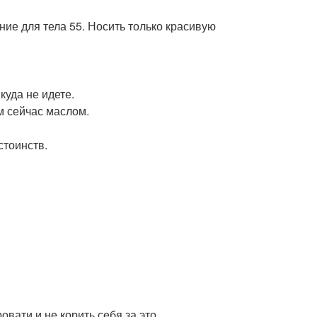
ние для тела 55. Носить только красивую
куда не идете.
м сейчас маслом.
стоинств.
овати и не корить себя за это.