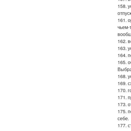
158. 
отпус
161. 
чьем-
вообщ
162. 
163. 
164. 
165. 
Выбра
168. 
169. с
170. г
171. 
173. 
175. 
себе.
177. 