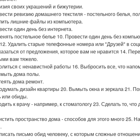
визия своих украшений и бижутерии.
овести ревизию домашнего текстиля - постельного белья, по
алить лишние файлы из компьютера.
овести один день без интернета.
менять постельное белье 10. Провести один день без компь
 12. Удалить старые телефонные номера или "Друзей" в соц
тказаться от предложения, которое вам не нравится 14. Пер
ыми вам тяжело.
волиться с ненавистной работы 16. Выбросить все, что нап
ымыть дома полы.
атеять дома ремонт.
родумать дизайн квартиры 20. Вымыть окна и зеркала 21. По
ь или обиды.
одить к врачу - например, к стоматологу 23. Сделать то, чт
чистить пространство дома - способов для этого много 25. Н
.
аписать письмо обид человеку, с которым сложные отношени