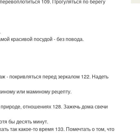
 перевоплотиться 109. Прогуляться по берегу
.
мой красивой посудой - без повода.
ж - покривляться перед зеркалом 122. Надеть
шкиному или маминому рецепту.
 природе, отношениях 128. Зажечь дома свечи
отя бы десять минут.
ать так какое-то время 133. Помечтать о том, что