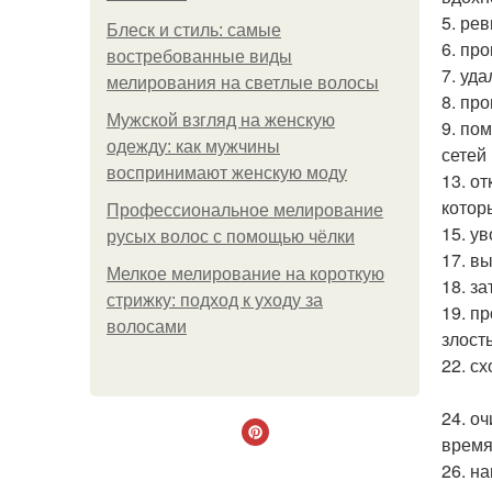
5. ре
Блеск и стиль: самые
6. пр
востребованные виды
7. уд
мелирования на светлые волосы
8. пр
Мужской взгляд на женскую
9. по
одежду: как мужчины
сетей
воспринимают женскую моду
13. о
котор
Профессиональное мелирование
15. у
русых волос с помощью чёлки
17. в
Мелкое мелирование на короткую
18. з
стрижку: подход к уходу за
19. п
волосами
злост
22. сх
24. о
время
26. н