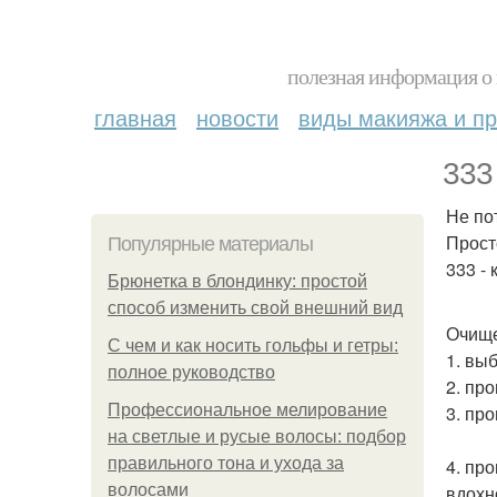
полезная информация о 
главная
новости
виды макияжа и пр
333
Не по
Прост
Популярные материалы
333 - 
Брюнетка в блондинку: простой
способ изменить свой внешний вид
Очище
С чем и как носить гольфы и гетры:
1. вы
полное руководство
2. про
Профессиональное мелирование
3. пр
на светлые и русые волосы: подбор
правильного тона и ухода за
4. пр
волосами
вдохн