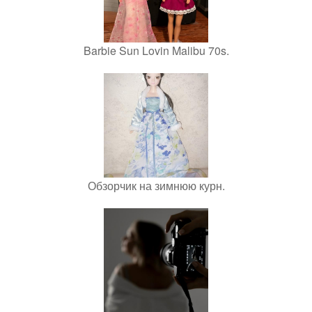
Barbie Sun Lovin Malibu 70s.
Обзорчик на зимнюю курн.