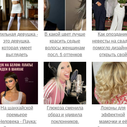
тильная девушка -
В какой цвет лучше
Как опоздани
это девушка,
красить седые
невесты на сва
которая умеет
волосы женщинам
помогло дизайн
выглядеть
посл. 5 оттенков
открыть свой
привлекательно и
волос для
бренд.
легантно в любои
закрашивания
ситуации.
седины, которые
молодят
На шанхайской
Глюкоза сменила
Локоны для
премьере
образ и удивила
эффектной
Человека - Паука:
поклонников.
мамочки и е