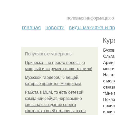
полезная информация о 
главная
новости
виды макияжа и пр
Кур
Бузов
Популярные материалы
Ольга
Армия
Прическа - не просто волосы, а
многи
мощный инструмент вашего стиля!
На эт
Мужской гардероб: 6 вещей,
с мел
которые нравятся женщинам
отказ
Работа в MLM, то есть сетевой
"Мне 
компании сейчас неразрывно
Покло
связана с создание своего
произв
контента, своей страницы в соц
индив