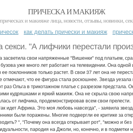
ПРИЧЕСКА И МАКИЯЖ
прическах и макияже лица, новости, отзывы, новинки, сек
ичесок
как делать прически и макияж
причес
а секси. "А лифчики перестали прои
а засветила свои напряженные "Вишенки" под платьем, сра
 бузова уже много лет работает на телевидении. Она одной 
 ее поклонников только растет. В свои 37 лет она не перес
е отмечают, что ее фигура стала роскошнее. Звезда уезала 
от раз Ольга в трикотажном платье с разрезом предстала. О
кими кудряшками и яркий макияж. Она не скрыла свою напр
алась от лифчика, продемонстрировав всем свои прелести.
так идет Африка. Это моя любовь навсегда", - заявила звезд
нники были поражены. Многие подвергли ее критике за отк
одить? ", "Почему она всегда открывает рот", "можно и без 
идуальности, пародия на Джоли, но, конечно, и в подметки 