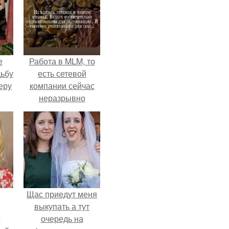
е
Работа в MLM, то
дьбу
есть сетевой
еру
компании сейчас
неразрывно
связана с создание
своего контента,
своей страницы в
соц сетях.
Щас приедут меня
выкупать а тут
ё
очередь на