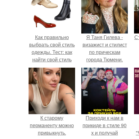
Как правильно
Я Таня Гилева -
С
выбрать свой стиль
визажист и стилист
одежды. Тест: как
по прическам
найти свой стиль
города Тюмени.
э
К старому
Приходи к нам в
перманенту можно
прикиде в стиле 90
привыкнуть.
х и получай
"