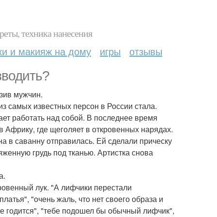
реты, техника нанесения
ки и макияж на дому
игры
отзывы
зводить?
зив мужчин.
из самых известных персон в России стала.
тает работать над собой. В последнее время
в Африку, где щеголяет в откровенных нарядах.
на в саванну отправилась. Ей сделали прическу
яженную грудь под тканью. Артистка снова
а.
ровенный лук. "А лифчики перестали
платья", "очень жаль, что нет своего образа и
не годится", "тебе подошел бы обычный лифчик",