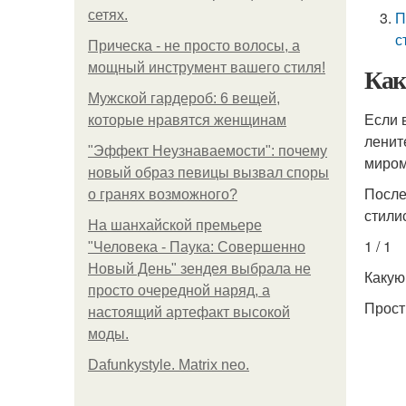
сетях.
П
с
Прическа - не просто волосы, а
мощный инструмент вашего стиля!
Как
Мужской гардероб: 6 вещей,
Если 
которые нравятся женщинам
ленит
"Эффект Неузнаваемости": почему
миром
новый образ певицы вызвал споры
После
о гранях возможного?
стили
На шанхайской премьере
1 / 1
"Человека - Паука: Совершенно
Новый День" зендея выбрала не
Какую
просто очередной наряд, а
Прост
настоящий артефакт высокой
моды.
Dafunkystyle. Matrix neo.