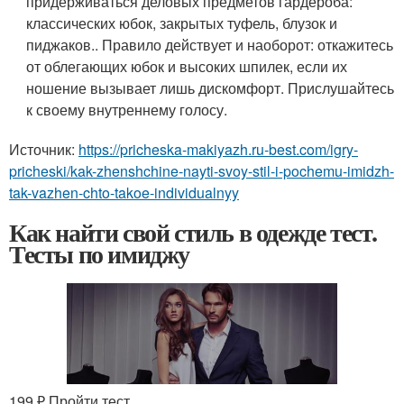
придерживаться деловых предметов гардероба:
классических юбок, закрытых туфель, блузок и
пиджаков.. Правило действует и наоборот: откажитесь
от облегающих юбок и высоких шпилек, если их
ношение вызывает лишь дискомфорт. Прислушайтесь
к своему внутреннему голосу.
Источник:
https://pricheska-makiyazh.ru-best.com/igry-
pricheski/kak-zhenshchine-nayti-svoy-stil-i-pochemu-imidzh-
tak-vazhen-chto-takoe-individualnyy
Как найти свой стиль в одежде тест.
Тесты по имиджу
199 ₽ Пройти тест