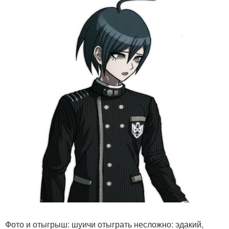
Фото и отыгрыш: шуичи отыграть несложно: эдакий,