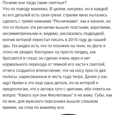
Почемк они тогда такие светлые?
Что по поводу макияжа. В целом, нихуево, но в каждой
из его деталей есть свои грехи: стрелки явно пытались
сделать с тремя нижними "Ресничками", как в каноне, но
что-то больно эти реснички вышли толстыми, короткими,
несимметричными и, видимо, рисовались подводкой,
кончик которой перестал писать в 2015 году до нашей
эры. На видео есть что-то похожее на тени, но фото я
этого не увидел. Контуринг ну просто пиздец, как
бросается в глаза: он сделан очень ярко и нет
нормального перехода от темной его части к светлой,
отчего создается впечатление, что на носу просто две
полосы, нарисованные в честь года тигра. Далее у нас
идут брови и это еще одна деталь, из-за которой я
предпологаю, что у автора туго с цветами, ибо ответа на
вопрос "Какого хуя они Фиолетовые" я не вижу. Губы, как
по мне, для мужского персонажа вышли слишком
яркими, на этом по макияжу все.