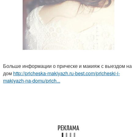
Больше информации о прическе и макияж с выездом на
дом
http://pricheska-makiyazh.ru-best.com/pricheski-i-
makiyazh-na-domu/prich...