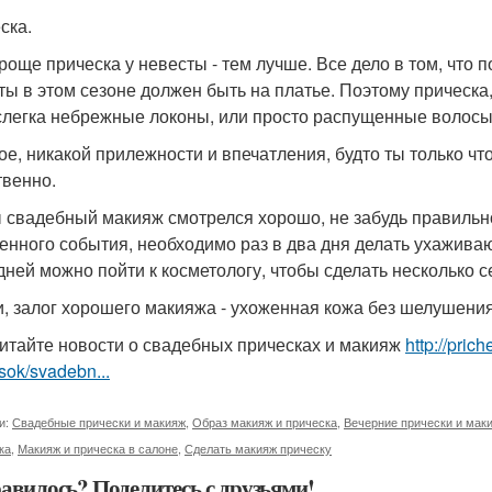
ска.
роще прическа у невесты - тем лучше. Все дело в том, что п
ты в этом сезоне должен быть на платье. Поэтому прическа,
слегка небрежные локоны, или просто распущенные волосы. 
ое, никакой прилежности и впечатления, будто ты только ч
твенно.
 свадебный макияж смотрелся хорошо, не забудь правильно 
енного события, необходимо раз в два дня делать ухажив
 дней можно пойти к косметологу, чтобы сделать несколько 
, залог хорошего макияжа - ухоженная кожа без шелушени
итайте новости о свадебных прическах и макияж
http://pri
sok/svadebn...
и:
Свадебные прически и макияж
,
Образ макияж и прическа
,
Вечерние прически и мак
ка
,
Макияж и прическа в салоне
,
Сделать макияж прическу
авилось? Поделитесь с друзьями!