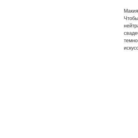
Макия
Чтобы
нейтр
сваде
темно
искус