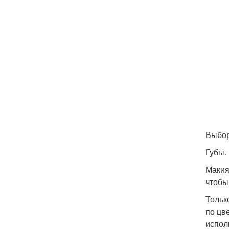
Выбор
Губы.
Макия
чтобы
Тольк
по цв
испол