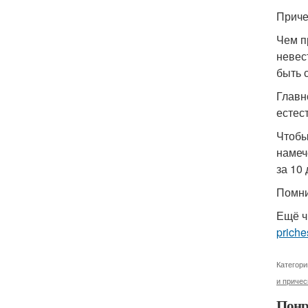
Приче
Чем п
невес
быть 
Главн
естес
Чтобы
намеч
за 10
Помни
Ещё ч
priche
Категори
и причес
Понр