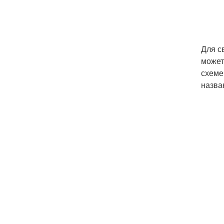
Для с
может
схеме
назва