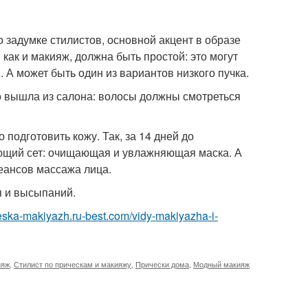
о задумке стилистов, основной акцент в образе
 как и макияж, должна быть простой: это могут
А может быть один из вариантов низкого пучка.
то вышла из салона: волосы должны смотреться
подготовить кожу. Так, за 14 дней до
ающий сет: очищающая и увлажняющая маска. А
сеансов массажа лица.
я и высыпаний.
cheska-makiyazh.ru-best.com/vidy-makiyazha-i-
ияж
,
Стилист по прическам и макияжу
,
Прически дома
,
Модный макияж