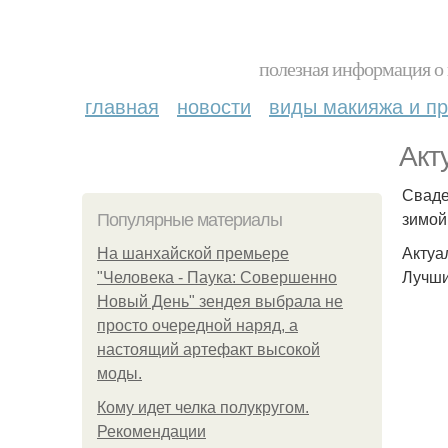
полезная информация о 
главная
новости
виды макияжа и пр
Акт
Сваде
зимой
Популярные материалы
Актуа
На шанхайской премьере
Лучши
"Человека - Паука: Совершенно
Новый День" зендея выбрала не
просто очередной наряд, а
настоящий артефакт высокой
моды.
Кому идет челка полукругом.
Рекомендации