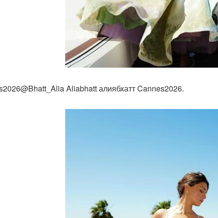
s2026@Bhatt_Alia Aliabhatt алиябхатт Cannes2026.