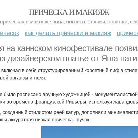
ПРИЧЕСКА И МАКИЯЖ
прическах и макияже лица, новости, отзывы, новинки, сек
ичесок
как делать прически и макияж
причес
я на каннском кинофестивале появи
аз дизайнерском платье от Яша пати
 включал в себя структурированный корсетный лиф в стиле
вой органзы и тюля.
е было расписано вручную художницей - монументалисткой 
жи во времена французской Ривьеры, используя лавандовы
, созданный стилистом реей капур, дополняли минималис
ж и аккуратная низкая прическа - пучок.