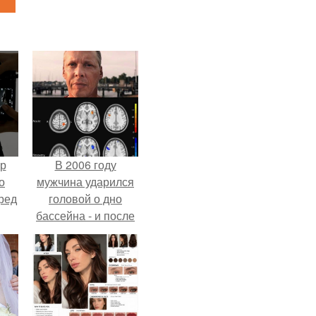
ур
В 2006 году
о
мужчина ударился
ред
головой о дно
бассейна - и после
этого его жизнь
изменилась самым
странным образом.