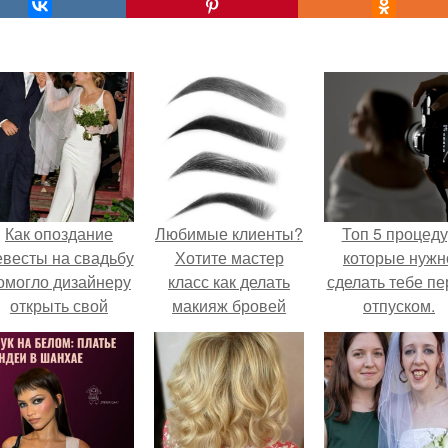
Как опоздание
Любимые клиенты?
Топ 5 процед
евесты на свадьбу
Хотите мастер
которые нужн
омогло дизайнеру
класс как делать
сделать тебе пе
открыть свой
макияж бровей
отпуском.
бренд.
самой себе дома?