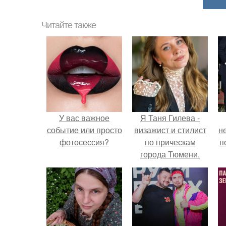
Читайте также
У вас важное
Я Таня Гилева -
событие или просто
визажист и стилист
н
фотосессия?
по прическам
п
города Тюмени.