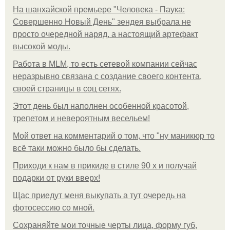
На шанхайской премьере "Человека - Паука:
Совершенно Новый День" зендея выбрала не
просто очередной наряд, а настоящий артефакт
высокой моды.
Работа в MLM, то есть сетевой компании сейчас
неразрывно связана с создание своего контента,
своей страницы в соц сетях.
Этот день был наполнен особенной красотой,
трепетом и невероятным весельем!
Мой ответ на комментарий о том, что "ну маникюр то
всё таки можно было бы сделать.
Приходи к нам в прикиде в стиле 90 х и получай
подарки от руки вверх!
Щас приедут меня выкупать а тут очередь на
фотосессию со мной.
Сохраняйте мои точные черты лица, форму губ,