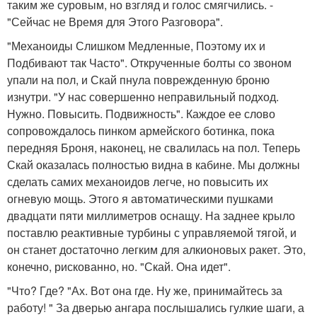
таким же суровым, но взгляд и голос смягчились. -
"Сейчас не Время для Этого Разговора".
"Механоиды Слишком Медленные, Поэтому их и
Подбивают так Часто". Открученные болты со звоном
упали на пол, и Скай пнула поврежденную броню
изнутри. "У нас совершенно неправильный подход.
Нужно. Повысить. Подвижность". Каждое ее слово
сопровождалось пинком армейского ботинка, пока
передняя Броня, наконец, не свалилась на пол. Теперь
Скай оказалась полностью видна в кабине. Мы должны
сделать самих механоидов легче, но повысить их
огневую мощь. Этого я автоматическими пушками
двадцати пяти миллиметров оснащу. На заднее крыло
поставлю реактивные турбины с управляемой тягой, и
он станет достаточно легким для алкионовых ракет. Это,
конечно, рискованно, но. "Скай. Она идет".
"Что? Где? "Ах. Вот она где. Ну же, принимайтесь за
работу! " За дверью ангара послышались гулкие шаги, а