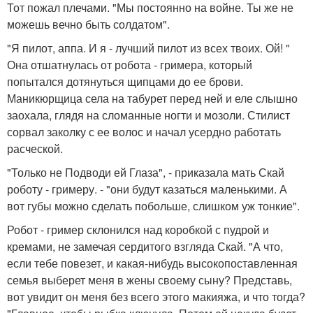
Тот пожал плечами. "Мы постоянно на войне. Ты же не
можешь вечно быть солдатом".
"Я пилот, аппа. И я - лучший пилот из всех твоих. Ой! "
Она отшатнулась от робота - гримера, который
попытался дотянуться щипцами до ее брови.
Маникюрщица села на табурет перед ней и еле слышно
заохала, глядя на сломанные ногти и мозоли. Стилист
сорвал заколку с ее волос и начал усердно работать
расческой.
"Только не Подводи ей Глаза", - приказала мать Скай
роботу - гримеру. - "они будут казаться маленькими. А
вот губы можно сделать побольше, слишком уж тонкие".
Робот - гример склонился над коробкой с пудрой и
кремами, не замечая сердитого взгляда Скай. "А что,
если тебе повезет, и какая-нибудь высокопоставленная
семья выберет меня в жены своему сыну? Представь,
вот увидит он меня без всего этого макияжа, и что тогда?