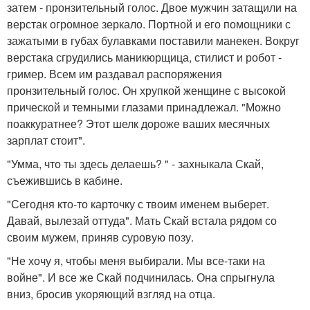
затем - пронзительный голос. Двое мужчин затащили на
верстак огромное зеркало. Портной и его помощники с
зажатыми в губах булавками поставили манекен. Вокруг
верстака сгрудились маникюрщица, стилист и робот -
гример. Всем им раздавал распоряжения
пронзительный голос. Он хрупкой женщине с высокой
прической и темными глазами принадлежал. "Можно
поаккуратнее? Этот шелк дороже ваших месячных
зарплат стоит".
"Умма, что ты здесь делаешь? " - захныкала Скай,
съежившись в кабине.
"Сегодня кто-то карточку с твоим именем выберет.
Давай, вылезай оттуда". Мать Скай встала рядом со
своим мужем, приняв суровую позу.
"Не хочу я, чтобы меня выбирали. Мы все-таки на
войне". И все же Скай подчинилась. Она спрыгнула
вниз, бросив укоряющий взгляд на отца.