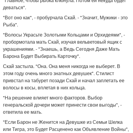
"Главное, чтобы рыбка клюнула. Потом ей некуда будет
деваться".
"Вот оно как", - пробурчала Скай. - "Значит, Мужики - это
Рыба".
"Волосы Украсьте Золотыми Кольцами и Орхидеями", -
пробормотала мать Скай, изучая вельветовый ящик с
украшениями. - "Знаешь, а Ведь Сегодня Даже Мать
Барона Будет Выбирать Карточку".
Скай застыла. "Она. Она меня никогда не выберет. В
этом году очень много знатных девушек". Стилист
привстал на табурет позади Скай и начал заплетать ее
волосы в косы, вплетая в них кольца.
"На решение влияет много факторов. Выбор
генеральской дочери может принести свои выгоды", -
ответила ее мать.
"Если Барон не Женится на Девушке из Семьи Шелка
или Тигра, это Будет Расценено как Объявление Войны",