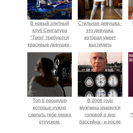
В новый элитный
Стильная девушка -
клуб Сингапура
это девушка,
"Трон" требуются
которая умеет
красивые девушки -
выглядеть
модели для работы
привлекательно и
хостесс!
элегантно в любои
ситуации.
Топ 5 процедур
В 2006 году
которые нужно
мужчина ударился
сделать тебе перед
головой о дно
"
отпуском.
бассейна - и после
этого его жизнь