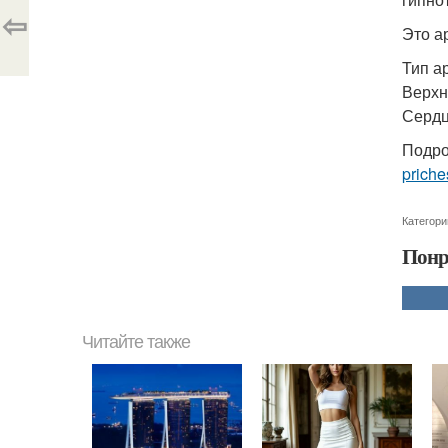
⇦
Это а
Тип а
Верхн
Сердц
Подро
priche
Категори
Понр
Читайте также