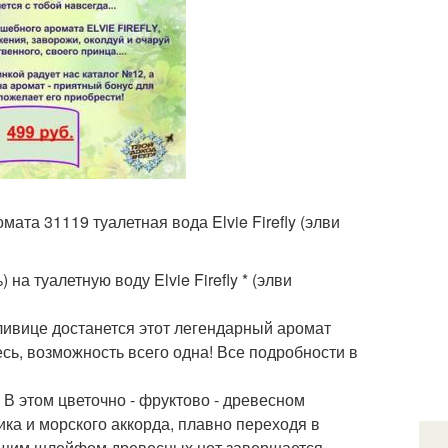
та 31119 туалетная вода Elvie Firefly (элви
на туалетную воду Elvie Firefly * (элви
тливице достанется этот легендарный аромат
итесь, возможность всего одна! Все подробности в
В этом цветочно - фруктово - древесном
ка и морского аккорда, плавно переходя в
ющим шлейфом древесных нот завершается.