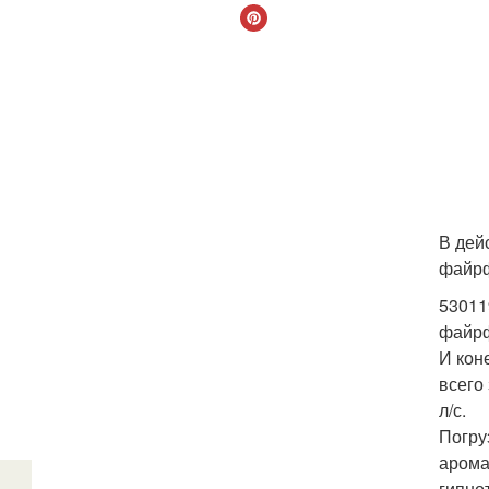
В дей
файрф
530119
файрф
И кон
всего 
л/с.
Погру
арома
гипно