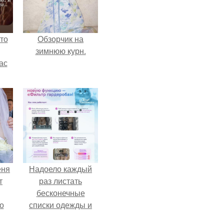
то
Обзорчик на
зимнюю курн.
ас
ние
а,
ы в
еня
Надоело каждый
т
раз листать
бесконечные
о
списки одежды и
заново собирать