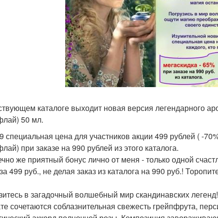
ствующем каталоге выходит новая версия легендарного арома
лай) 50 мл.
 специальная цена для участников акции 499 рублей ( -70%) 
лай) при заказе на 990 рублей из этого каталога.
ечно же приятный бонус лично от меня - только одной счас
за 499 руб., не делая заказ из каталога на 990 руб.! Тороп
зитесь в загадочный волшебный мир скандинавских легенд! 
те сочетаются соблазнительная свежесть грейпфрута, перси
тический аккорд полночной розы. Композиция заворажива