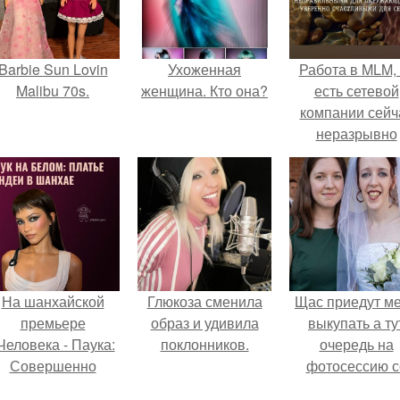
Barbie Sun Lovin
Ухоженная
Работа в MLM, 
Malibu 70s.
женщина. Кто она?
есть сетевой
компании сейч
неразрывно
связана с созда
своего контент
своей страниц
соц сетях.
На шанхайской
Глюкоза сменила
Щас приедут м
премьере
образ и удивила
выкупать а ту
Человека - Паука:
поклонников.
очередь на
Совершенно
фотосессию с
Новый День"
мной.