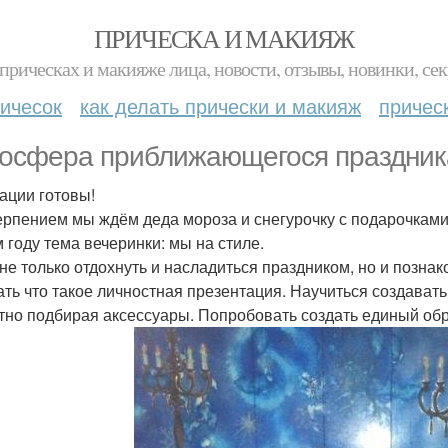
ПРИЧЕСКА И МАКИЯЖ
прическах и макияже лица, новости, отзывы, новинки, сек
ичесок
как делать прически и макияж
причес
осфера приближающегося праздник
ации готовы!
ерпением мы ждём деда мороза и снегурочку с подарочками
м году тема вечеринки: мы на стиле.
 не только отдохнуть и насладиться праздником, но и познак
ать что такое личностная презентация. Научиться создавать
тно подбирая аксессуары. Попробовать создать единый об