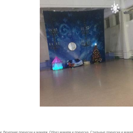
и:
Вечерние прически и макияж
,
Образ макияж и прическа
,
Стильные прически и маки