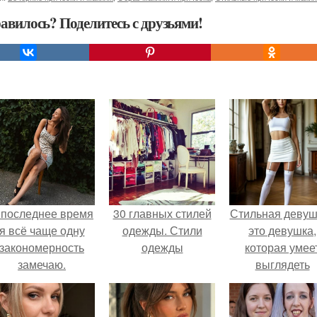
авилось? Поделитесь с друзьями!
 последнее время
30 главных стилей
Стильная девуш
я всё чаще одну
одежды. Стили
это девушка,
закономерность
одежды
которая умее
замечаю.
выглядеть
привлекательн
элегантно в лю
ситуации.