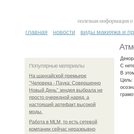
полезная информация о 
главная
новости
виды макияжа и пр
Атм
Декор
С нет
Популярные материалы
В это
На шанхайской премьере
Цель:
"Человека - Паука: Совершенно
осозн
Новый День" зендея выбрала не
грамо
просто очередной наряд, а
настоящий артефакт высокой
моды.
Работа в MLM, то есть сетевой
компании сейчас неразрывно