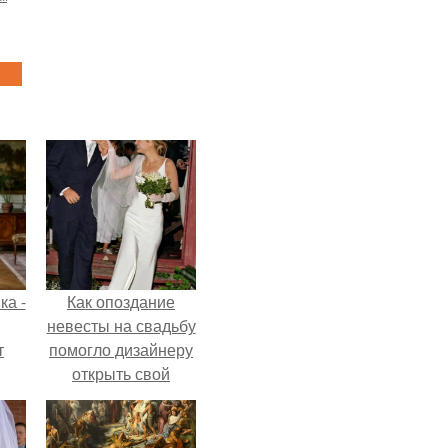
ка -
Как опоздание
невесты на свадьбу
т
помогло дизайнеру
открыть свой
о и
бренд.
бои