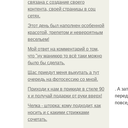
связана с создание своего
контента, своей страницы в соц
сетях.
Этот день был наполнен особенной
красотой, трепетом и невероятным
весельем!
Мой ответ на комментарий о том,
что "ну маникюр то всё таки можно
было бы сделать.
Щас приедут меня выкупать а тут
очередь на фотосессию со мной.
. А з
Приходи к нам в прикиде в стиле 90
перед
х и получай подарки от руки вверх!
повсе
Челка - шторка: кому подходит, как
носить и с какими стрижками
сочетать.