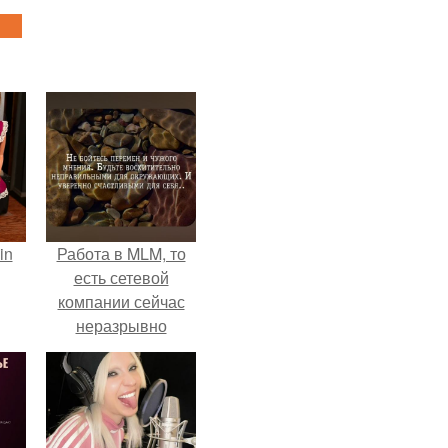
in
Работа в MLM, то
есть сетевой
компании сейчас
неразрывно
связана с создание
своего контента,
своей страницы в
соц сетях.