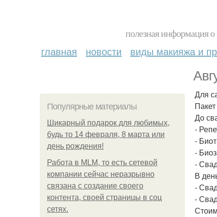
полезная информация о 
главная
новости
виды макияжа и пр
Авг
Для с
Пакет
Популярные материалы
До св
Шикарный подарок для любимых,
- Реп
будь то 14 февраля, 8 марта или
- Био
день рождения!
- Био
Работа в MLM, то есть сетевой
- Сва
компании сейчас неразрывно
В ден
связана с создание своего
- Сва
контента, своей страницы в соц
- Сва
сетях.
Стоим