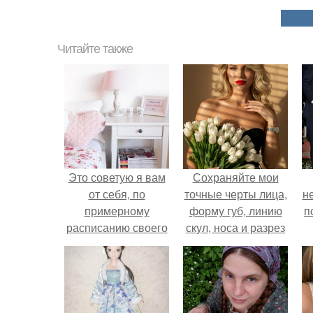
Читайте также
Это советую я вам
Сохраняйте мои
от себя, по
точные черты лица,
н
примерному
форму губ, линию
п
расписанию своего
скул, носа и разрез
былого, школьного
глаз.
дня.