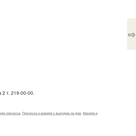
⇨
2 т. 219-00-00.
ияж прическа
,
Прическа и макияж с выездом на дом
,
Макияж и