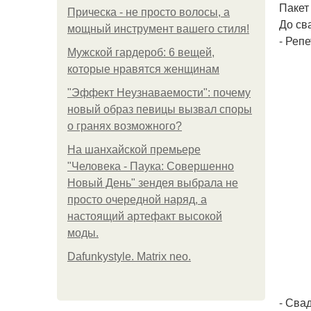
Пакет
Прическа - не просто волосы, а
До св
мощный инструмент вашего стиля!
- Реп
Мужской гардероб: 6 вещей,
которые нравятся женщинам
"Эффект Неузнаваемости": почему
новый образ певицы вызвал споры
о гранях возможного?
На шанхайской премьере
"Человека - Паука: Совершенно
Новый День" зендея выбрала не
просто очередной наряд, а
настоящий артефакт высокой
моды.
Dafunkystyle. Matrix neo.
- Сва