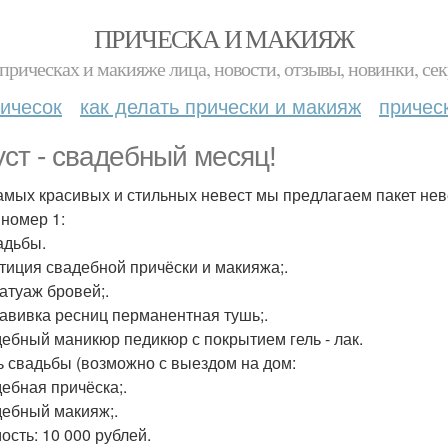
ПРИЧЕСКА И МАКИЯЖ
прическах и макияже лица, новости, отзывы, новинки, сек
ичесок
как делать прически и макияж
причес
уст - свадебный месяц!
амых красивых и стильных невест мы предлагаем пакет нев
 номер 1:
адьбы.
етиция свадебной причёски и макияжа;.
татуаж бровей;.
завивка ресниц перманентная тушь;.
дебный маникюр педикюр с покрытием гель - лак.
ь свадьбы (возможно с выездом на дом:
дебная причёска;.
дебный макияж;.
ость: 10 000 рублей.