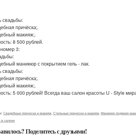
ь свадьбы:
дебная причёска;.
дебный макияж;.
ость: 8 500 рублей.
 номер 3:
адьбы:
дебный маникюр с покрытием гель - лак.
ь свадьбы:
дебная причёска;.
дебный макияж;.
сть: 5 000 рублей! Всегда ваш салон красоты U - Style мира 
и:
Свадебные прически и макияж
,
Стильные прически и макияж
,
Маникюр педикюр мак
 в салоне
авилось? Поделитесь с друзьями!