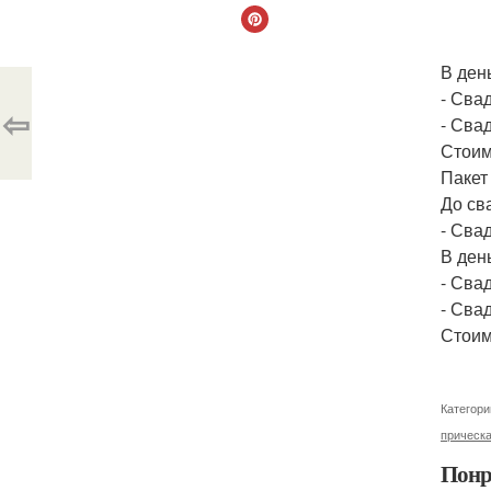
В ден
- Сва
⇦
- Сва
Стоим
Пакет
До св
- Сва
В ден
- Сва
- Сва
Стоимо
Категори
прическа
Понр