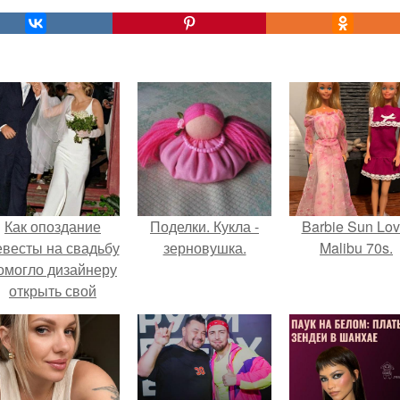
Как опоздание
Поделки. Кукла -
Barbie Sun Lov
евесты на свадьбу
зерновушка.
Malibu 70s.
омогло дизайнеру
открыть свой
бренд.