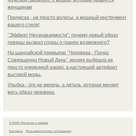
женщинам
Прическа - не просто волосы, а мощный инструмент
вашего стиля!
"Эффект Неузнаваемости": почему новый образ
певицы вызвал споры о гранях возможного?
На шанхайской премьере "Человека - Паука:
Совершенно Новый День" зендея выбрала не
просто очередной наряд, а настоящий артефакт
высокой моды.
Улыбка - это не мелочь, а деталь, которая меняет
весь образ человека.
© 2026 Прическа и макияж
Контакты
Пользовательское соглашение