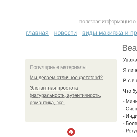
полезная информация о 
главная
новости
виды макияжа и пр
Bea
Уважа
Популярные материалы
Я лич
Мы делаем отличное фотоtehd?
P. s 
Элегантная простота
Что б
(натуральность, аутентичность,
- Мин
романтика, эко.
- Очен
- Инд
- Бол
- Рет