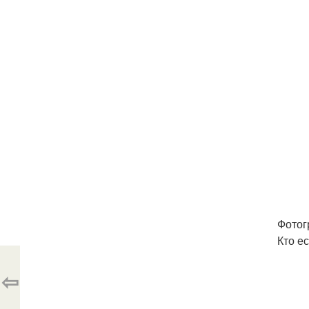
Фотог
Кто е
⇦